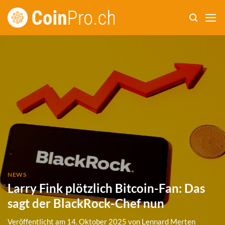
Zum
Inhalt
springen
NEWS
Larry Fink plötzlich Bitcoin-Fan: Das
sagt der BlackRock-Chef nun
Veröffentlicht am
14. Oktober 2025
von
Lennard Merten