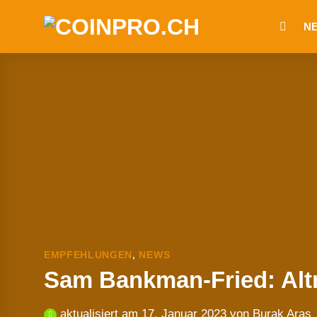
Zum
N
Inhalt
springen
EMPFEHLUNGEN
,
NEWS
Sam Bankman-Fried: Alt
aktualisiert am
17. Januar 2023
von
Burak Aras