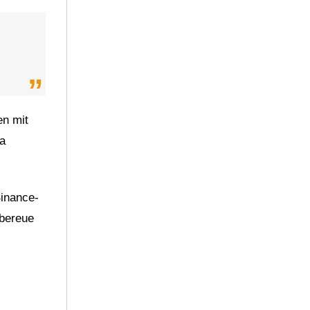
en mit
da
Binance-
 bereue