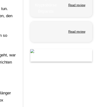
Read review
 tun.
en, den
Read review
n so
geht, war
richten
länger
ox