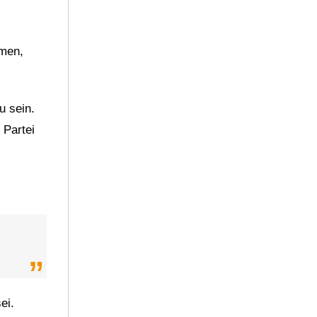
hmen,
u sein.
 Partei
ei.