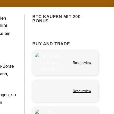
BTC KAUFEN MIT 20€-
ien
BONUS
ität
ss ein
BUY AND TRADE
Read review
o-Börse
gann,
Read review
sagen, so
in