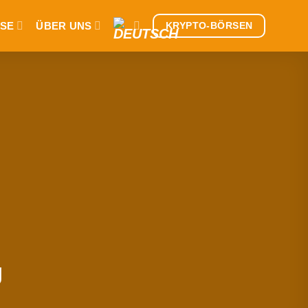
SE
ÜBER UNS
KRYPTO-BÖRSEN
g