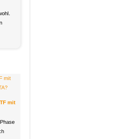
wohl.
n
TF mit
e Phase
ch