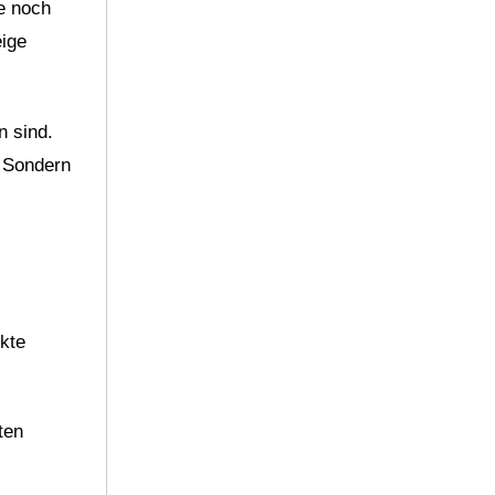
ie noch
eige
n sind.
. Sondern
kte
ten