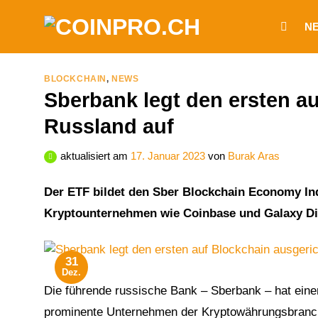
Zum
N
Inhalt
springen
BLOCKCHAIN
,
NEWS
Sberbank legt den ersten a
Russland auf
aktualisiert am
17. Januar 2023
von
Burak Aras
Der ETF bildet den Sber Blockchain Economy In
Kryptounternehmen wie Coinbase und Galaxy Dig
31
Dez.
Die führende russische Bank – Sberbank – hat eine
prominente Unternehmen der Kryptowährungsbranche 