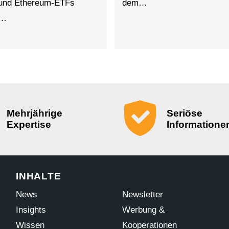
 und Ethereum-ETFs
dem…
t…
Mehrjährige
Seriöse
Expertise
Informatione
INHALTE
News
Newsletter
Insights
Werbung &
Wissen
Kooperationen