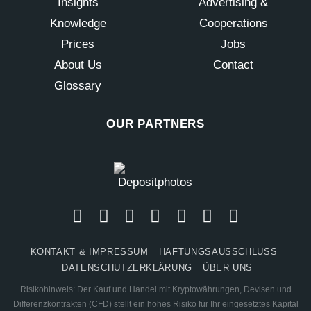
Insights
Advertising &
Knowledge
Cooperations
Prices
Jobs
About Us
Contact
Glossary
OUR PARTNERS
KONTAKT & IMPRESSUM
HAFTUNGSAUSSCHLUSS
DATENSCHUTZERKLÄRUNG
ÜBER UNS
Risikohinweis: Der Kauf und Handel mit Kryptowährungen, Devisen und
Differenzkontrakten (CFD) stellt ein hohes Risiko für Ihr eingesetztes Kapital