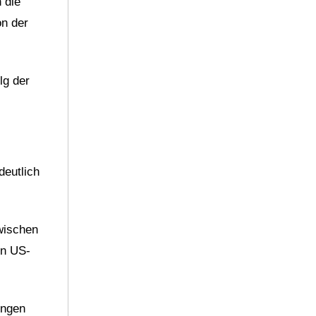
 die
on der
lg der
deutlich
wischen
en US-
ungen