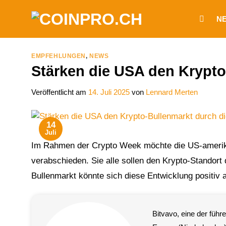
Zum
N
Inhalt
springen
EMPFEHLUNGEN
,
NEWS
Stärken die USA den Krypto
Veröffentlicht am
14. Juli 2025
von
Lennard Merten
14
Juli
Im Rahmen der Crypto Week möchte die US-amerika
verabschieden. Sie alle sollen den Krypto-Standort 
Bullenmarkt könnte sich diese Entwicklung positiv 
Bitvavo, eine der füh