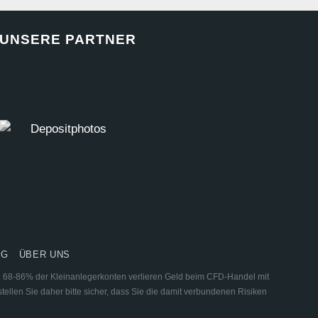
UNSERE PARTNER
NG
ÜBER UNS
ar. 68-86% der Kleinanlegerkonten verlieren Geld beim CFD-Handel mit
tellen Sie daher bitte sicher, dass Sie die damit verbundenen Risiken