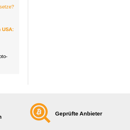
n USA:
pto-
Geprüfte Anbieter
n