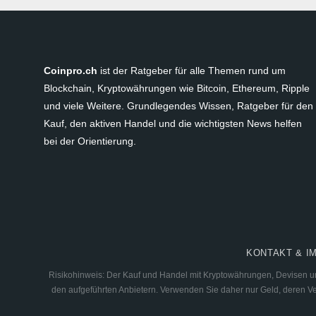
Coinpro.ch
ist der Ratgeber für alle Themen rund um
Blockchain, Kryptowährungen wie Bitcoin, Ethereum, Ripple
und viele Weitere. Grundlegendes Wissen, Ratgeber für den
Kauf, den aktiven Handel und die wichtigsten News helfen
bei der Orientierung.
KONTAKT & I
Risikohinweis: Der Kauf und Handel mit Kryptowährungen, Devisen und
den aufgeführten Anbietern. Verwenden Sie daher nur Geld, deren Verl