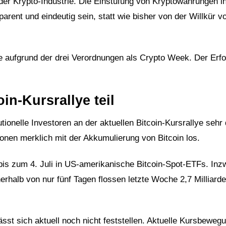
er Krypto-Industrie. Die Einstufung von Kryptowährungen in
arent und eindeutig sein, statt wie bisher von der Willkür v
 aufgrund der drei Verordnungen als Crypto Week. Der Erfo
in-Kursrallye teil
ionelle Investoren an der aktuellen Bitcoin-Kursrallye sehr 
ionen merklich mit der Akkumulierung von Bitcoin los.
 bis zum 4. Juli in US-amerikanische Bitcoin-Spot-ETFs. Inz
erhalb von nur fünf Tagen flossen letzte Woche 2,7 Milliard
ässt sich aktuell noch nicht feststellen. Aktuelle Kursbeweg