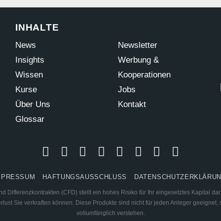
INHALTE
News
Newsletter
Insights
Werbung &
Wissen
Kooperationen
Kurse
Jobs
Über Uns
Kontakt
Glossar
MPRESSUM
HAFTUNGSAUSSCHLUSS
DATENSCHUTZERKLÄRU
 Differenzkontrakten (CFD) stellt ein hohes Risiko für Ihr eingesetztes Kapital d
ust Sie verkraften können. Diese Produkte sind nicht für jeden Anleger geeignet, s
vollumfänglich verstehen.