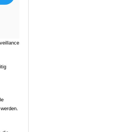
veillance
tig
le
 werden.