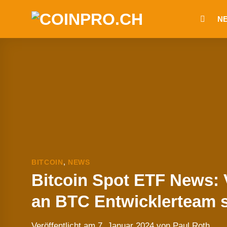
Zum
N
Inhalt
springen
BITCOIN
,
NEWS
Bitcoin Spot ETF News:
an BTC Entwicklerteam 
Veröffentlicht am
7. Januar 2024
von
Paul Roth