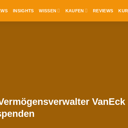
EWS
INSIGHTS
WISSEN
KAUFEN
REVIEWS
KUR
 Vermögensverwalter VanEck 
spenden