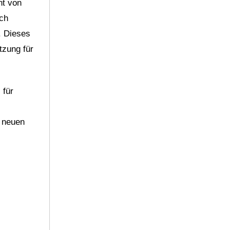
nt von
rch
. Dieses
tzung für
 für
d neuen