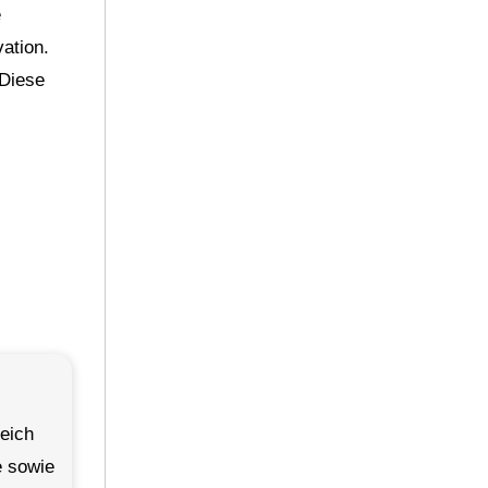
e
ation.
 Diese
eich
e sowie