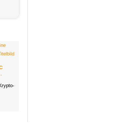
EC
…
Krypto-