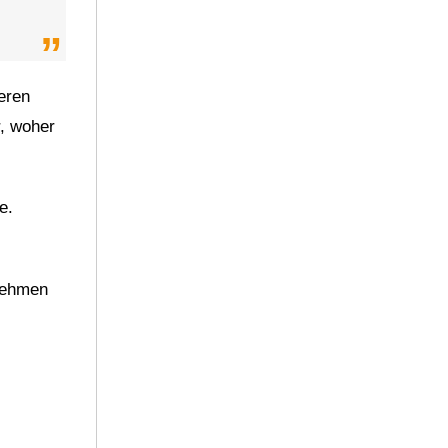
eren
r, woher
e.
lnehmen