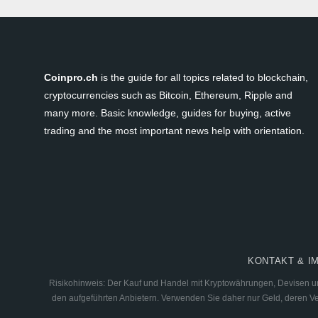
Coinpro.ch
is the guide for all topics related to blockchain,
cryptocurrencies such as Bitcoin, Ethereum, Ripple and
many more. Basic knowledge, guides for buying, active
trading and the most important news help with orientation.
KONTAKT & I
Risikohinweis: Der Kauf und Handel mit Kryptowährungen, Devisen und
den aufgeführten Anbietern. Verwenden Sie daher nur Geld, deren Verl