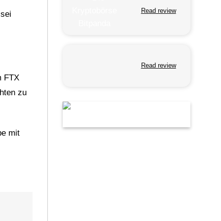
Read review
 sei
Read review
m FTX
chten zu
pe mit