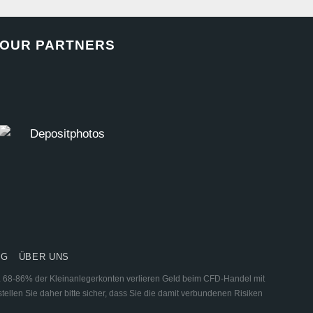
OUR PARTNERS
NG
ÜBER UNS
ar. 68-86% der Kleinanlegerkonten verlieren Geld beim CFD-Handel mit
tellen Sie daher bitte sicher, dass Sie die damit verbundenen Risiken