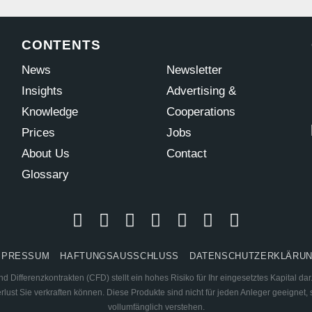
CONTENTS
News
Newsletter
Insights
Advertising &
Knowledge
Cooperations
Prices
Jobs
About Us
Contact
Glossary
MPRESSUM
HAFTUNGSAUSSCHLUSS
DATENSCHUTZERKLÄRU
 Differenzkontrakten (CFD) stellt ein hohes Risiko für Ihr eingesetztes Kapital d
ust Sie verkraften können. Diese Produkte sind nicht für jeden Anleger geeignet, s
vollumfänglich verstehen.