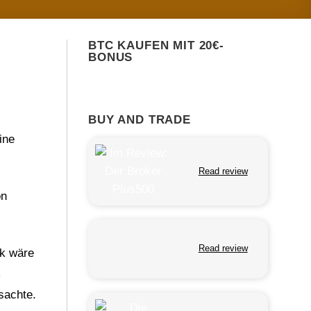
BTC KAUFEN MIT 20€-
BONUS
BUY AND TRADE
ine
Read review
on
Read review
ck wäre
m
sachte.