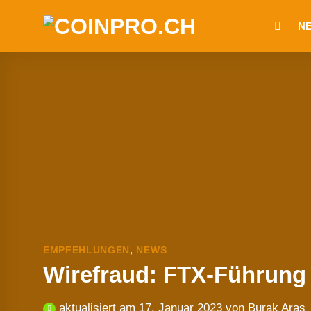
Zum
N
Inhalt
springen
EMPFEHLUNGEN
,
NEWS
Wirefraud: FTX-Führung 
aktualisiert am
17. Januar 2023
von
Burak Aras