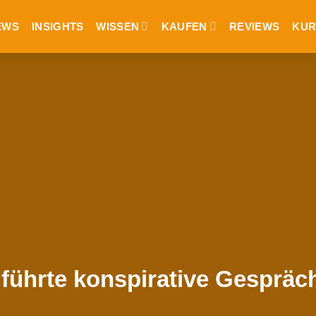
EWS
INSIGHTS
WISSEN
KAUFEN
REVIEWS
KUR
führte konspirative Gespräc