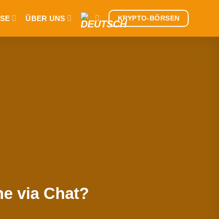
SE
ÜBER UNS
KRYPTO-BÖRSEN
he via Chat?