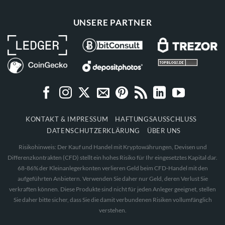
UNSERE PARTNER
KONTAKT & IMPRESSUM
HAFTUNGSAUSSCHLUSS
DATENSCHUTZERKLÄRUNG
ÜBER UNS
Risikohinweis: Der Kauf und Handel mit Kryptowährungen, Devisen und
Differenzkontrakten (CFD) stellt ein hohes Risiko für Ihr eingesetztes Kapital dar.
68-86% der Kleinanlegerkonten verlieren Geld beim CFD-Handel mit den
aufgeführten Anbietern. Verwenden Sie daher nur Geld, deren Verlust Sie
verkraften können. Diese Produkte sind nicht für jeden Anleger geeignet, stellen
Sie daher bitte sicher, dass Sie die damit verbundenen Risiken vollumfänglich
verstehen.