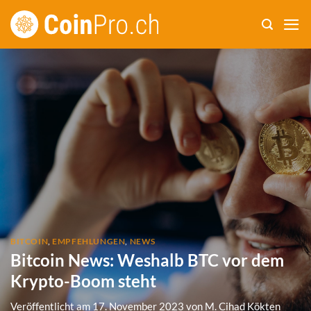
Zum
Inhalt
springen
BITCOIN
,
EMPFEHLUNGEN
,
NEWS
Bitcoin News: Weshalb BTC vor dem
Krypto-Boom steht
Veröffentlicht am
17. November 2023
von
M. Cihad Kökten