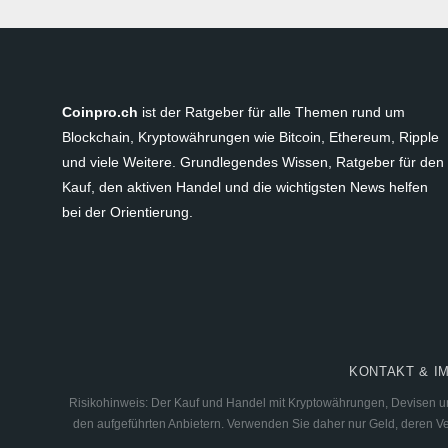
Coinpro.ch
ist der Ratgeber für alle Themen rund um
Blockchain, Kryptowährungen wie Bitcoin, Ethereum, Ripple
und viele Weitere. Grundlegendes Wissen, Ratgeber für den
Kauf, den aktiven Handel und die wichtigsten News helfen
bei der Orientierung.
KONTAKT & I
Risikohinweis: Der Kauf und Handel mit Kryptowährungen, Devisen und
den aufgeführten Anbietern. Verwenden Sie daher nur Geld, deren Verl