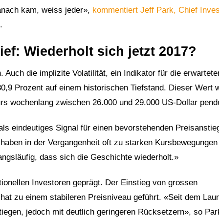
anach kam, weiss jeder»,
kommentiert Jeff Park, Chief Inve
.
tief: Wiederholt sich jetzt 2017?
. Auch die implizite Volatilität, ein Indikator für die erwartete
0,9 Prozent auf einem historischen Tiefstand. Dieser Wert 
Kurs wochenlang zwischen 26.000 und 29.000 US-Dollar pende
ls eindeutiges Signal für einen bevorstehenden Preisanstie
us haben in der Vergangenheit oft zu starken Kursbewegungen
angsläufig, dass sich die Geschichte wiederholt.»
tionellen Investoren geprägt. Der Einstieg von grossen
 hat zu einem stabileren Preisniveau geführt. «Seit dem Lau
iegen, jedoch mit deutlich geringeren Rücksetzern», so Par