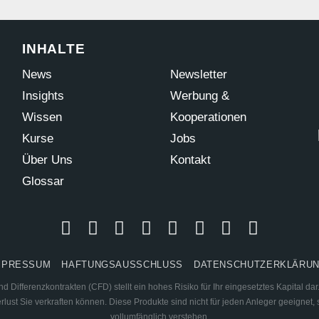
INHALTE
News
Newsletter
Insights
Werbung &
Wissen
Kooperationen
Kurse
Jobs
Über Uns
Kontakt
Glossar
MPRESSUM
HAFTUNGSAUSSCHLUSS
DATENSCHUTZERKLÄRU
 Differenzkontrakten (CFD) stellt ein hohes Risiko für Ihr eingesetztes Kapital d
ust Sie verkraften können. Diese Produkte sind nicht für jeden Anleger geeignet, s
vollumfänglich verstehen.