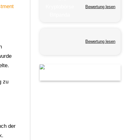
stment
Bewertung lesen
Bewertung lesen
n
wurde
lte.
g zu
nch der
k.