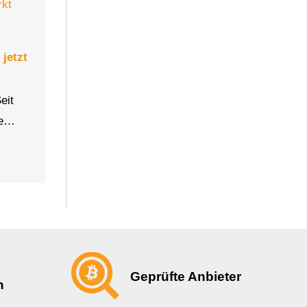
jetzt
eit
ie…
Geprüfte Anbieter
n