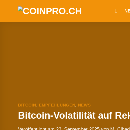
Zum
N
Inhalt
springen
BITCOIN
,
EMPFEHLUNGEN
,
NEWS
Bitcoin-Volatilität auf Re
Veröffentlicht am
23. September 2025
von
M. Cihad