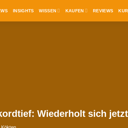
EWS
INSIGHTS
WISSEN
KAUFEN
REVIEWS
KUR
kordtief: Wiederholt sich jetz
 Kökten