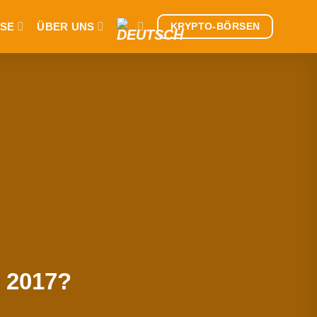
SE
ÜBER UNS
KRYPTO-BÖRSEN
t 2017?