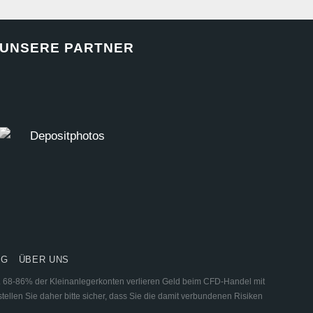
UNSERE PARTNER
NG
ÜBER UNS
ar. 68-86% der Kleinanlegerkonten verlieren Geld beim CFD-Handel mit
tellen Sie daher bitte sicher, dass Sie die damit verbundenen Risiken