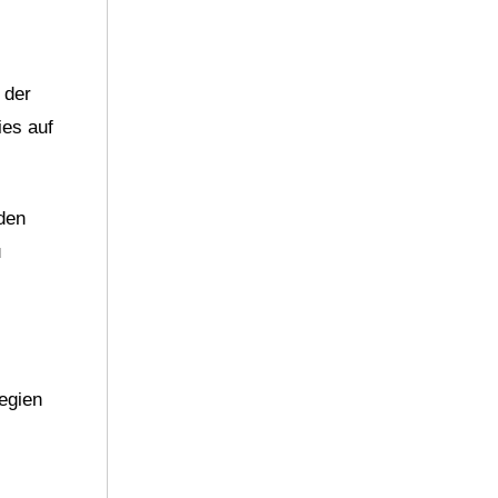
 der
ies auf
den
u
tegien