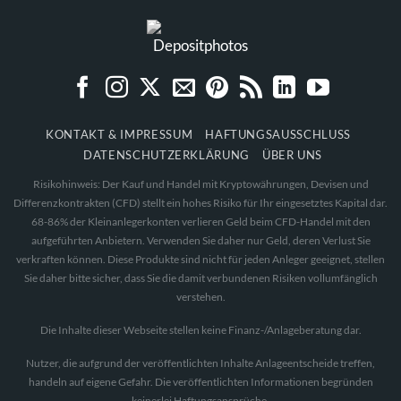
KONTAKT & IMPRESSUM
HAFTUNGSAUSSCHLUSS
DATENSCHUTZERKLÄRUNG
ÜBER UNS
Risikohinweis: Der Kauf und Handel mit Kryptowährungen, Devisen und
Differenzkontrakten (CFD) stellt ein hohes Risiko für Ihr eingesetztes Kapital dar.
68-86% der Kleinanlegerkonten verlieren Geld beim CFD-Handel mit den
aufgeführten Anbietern. Verwenden Sie daher nur Geld, deren Verlust Sie
verkraften können. Diese Produkte sind nicht für jeden Anleger geeignet, stellen
Sie daher bitte sicher, dass Sie die damit verbundenen Risiken vollumfänglich
verstehen.
Die Inhalte dieser Webseite stellen keine Finanz-/Anlageberatung dar.
Nutzer, die aufgrund der veröffentlichten Inhalte Anlageentscheide treffen,
handeln auf eigene Gefahr. Die veröffentlichten Informationen begründen
keinerlei Haftungsansprüche.