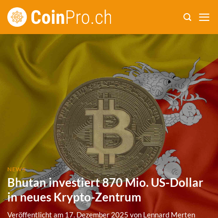
Zum
Inhalt
springen
NEWS
Bhutan investiert 870 Mio. US-Dollar
in neues Krypto-Zentrum
Veröffentlicht am
17. Dezember 2025
von
Lennard Merten