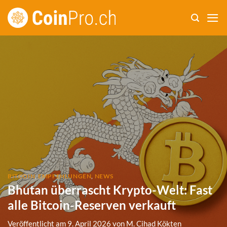
Zum
Inhalt
springen
BITCOIN
,
EMPFEHLUNGEN
,
NEWS
Bhutan überrascht Krypto-Welt: Fast
alle Bitcoin-Reserven verkauft
Veröffentlicht am
9. April 2026
von
M. Cihad Kökten