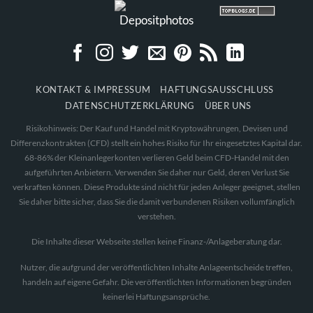
KONTAKT & IMPRESSUM
HAFTUNGSAUSSCHLUSS
DATENSCHUTZERKLÄRUNG
ÜBER UNS
Risikohinweis: Der Kauf und Handel mit Kryptowährungen, Devisen und
Differenzkontrakten (CFD) stellt ein hohes Risiko für Ihr eingesetztes Kapital dar.
68-86% der Kleinanlegerkonten verlieren Geld beim CFD-Handel mit den
aufgeführten Anbietern. Verwenden Sie daher nur Geld, deren Verlust Sie
verkraften können. Diese Produkte sind nicht für jeden Anleger geeignet, stellen
Sie daher bitte sicher, dass Sie die damit verbundenen Risiken vollumfänglich
verstehen.
Die Inhalte dieser Webseite stellen keine Finanz-/Anlageberatung dar.
Nutzer, die aufgrund der veröffentlichten Inhalte Anlageentscheide treffen,
handeln auf eigene Gefahr. Die veröffentlichten Informationen begründen
keinerlei Haftungsansprüche.