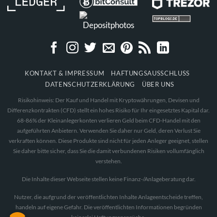
KONTAKT & IMPRESSUM
HAFTUNGSAUSSCHLUSS
DATENSCHUTZERKLÄRUNG
ÜBER UNS
Risikohinweis: Der Kauf und Handel mit Kryptowährungen, Devisen und
Differenzkontrakten (CFD) stellt ein hohes Risiko für Ihr eingesetztes Kapital dar.
68-86% der Kleinanlegerkonten verlieren Geld beim CFD-Handel mit den
aufgeführten Anbietern. Verwenden Sie daher nur Geld, deren Verlust Sie
verkraften können. Diese Produkte sind nicht für jeden Anleger geeignet, stellen
Sie daher bitte sicher, dass Sie die damit verbundenen Risiken vollumfänglich
verstehen.
Die Inhalte dieser Webseite stellen keine Finanz-/Anlageberatung dar.
Nutzer, die aufgrund der veröffentlichten Inhalte Anlageentscheide treffen,
handeln auf eigene Gefahr. Die veröffentlichten Informationen begründen