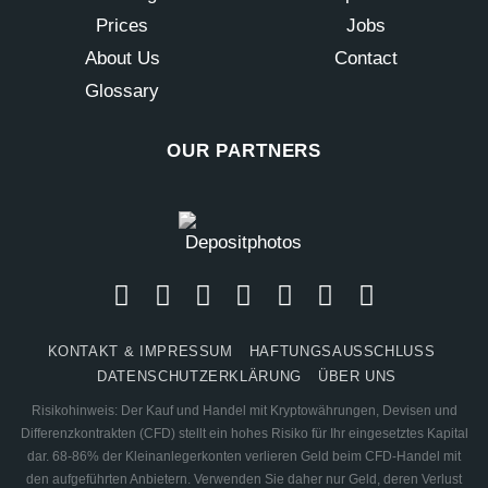
Prices
Jobs
About Us
Contact
Glossary
OUR PARTNERS
KONTAKT & IMPRESSUM
HAFTUNGSAUSSCHLUSS
DATENSCHUTZERKLÄRUNG
ÜBER UNS
Risikohinweis: Der Kauf und Handel mit Kryptowährungen, Devisen und
Differenzkontrakten (CFD) stellt ein hohes Risiko für Ihr eingesetztes Kapital
dar. 68-86% der Kleinanlegerkonten verlieren Geld beim CFD-Handel mit
den aufgeführten Anbietern. Verwenden Sie daher nur Geld, deren Verlust