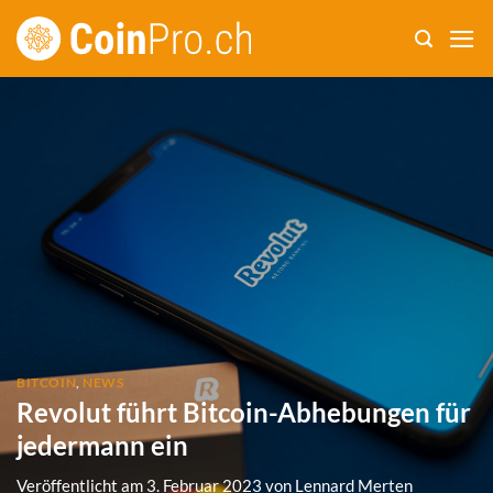
Zum
Inhalt
springen
BITCOIN
,
NEWS
Revolut führt Bitcoin-Abhebungen für
jedermann ein
Veröffentlicht am
3. Februar 2023
von
Lennard Merten