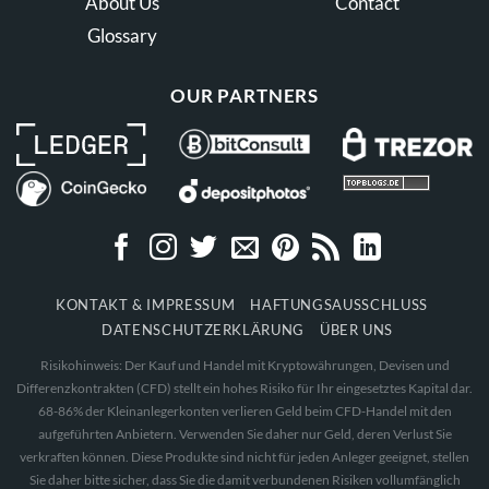
About Us
Contact
Glossary
OUR PARTNERS
KONTAKT & IMPRESSUM
HAFTUNGSAUSSCHLUSS
DATENSCHUTZERKLÄRUNG
ÜBER UNS
Risikohinweis: Der Kauf und Handel mit Kryptowährungen, Devisen und
Differenzkontrakten (CFD) stellt ein hohes Risiko für Ihr eingesetztes Kapital dar.
68-86% der Kleinanlegerkonten verlieren Geld beim CFD-Handel mit den
aufgeführten Anbietern. Verwenden Sie daher nur Geld, deren Verlust Sie
verkraften können. Diese Produkte sind nicht für jeden Anleger geeignet, stellen
Sie daher bitte sicher, dass Sie die damit verbundenen Risiken vollumfänglich