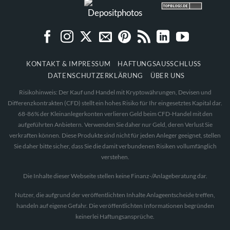
KONTAKT & IMPRESSUM
HAFTUNGSAUSSCHLUSS
DATENSCHUTZERKLÄRUNG
ÜBER UNS
Risikohinweis: Der Kauf und Handel mit Kryptowährungen, Devisen und
Differenzkontrakten (CFD) stellt ein hohes Risiko für Ihr eingesetztes Kapital dar.
68-86% der Kleinanlegerkonten verlieren Geld beim CFD-Handel mit den
aufgeführten Anbietern. Verwenden Sie daher nur Geld, deren Verlust Sie
verkraften können. Diese Produkte sind nicht für jeden Anleger geeignet, stellen
Sie daher bitte sicher, dass Sie die damit verbundenen Risiken vollumfänglich
verstehen.
Die Inhalte dieser Webseite stellen keine Finanz-/Anlageberatung dar.
Nutzer, die aufgrund der veröffentlichten Inhalte Anlageentscheide treffen,
handeln auf eigene Gefahr. Die veröffentlichten Informationen begründen
keinerlei Haftungsansprüche.