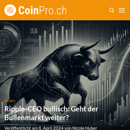
Zum
Inhalt
springen
NEWS
Ripple-CEO bullisch: Geht der
Bullenmarkt weiter?
Veröffentlicht am
8. April 2024
von
Nicole Huber