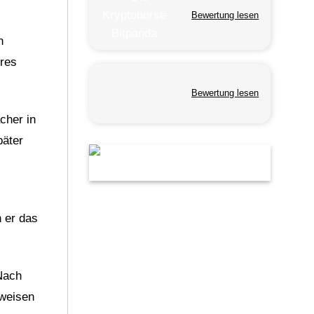
Bewertung lesen
n
eres
Bewertung lesen
cher in
päter
n er das
 Nach
eweisen