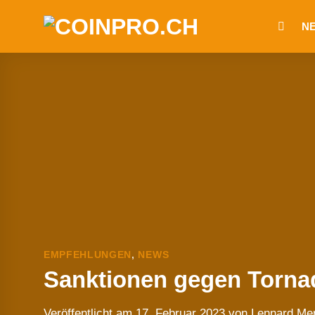
Zum
N
Inhalt
springen
EMPFEHLUNGEN
,
NEWS
Sanktionen gegen Tornad
Veröffentlicht am
17. Februar 2023
von
Lennard Me