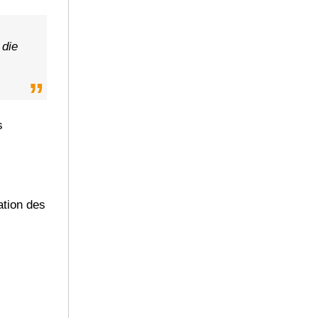
 die
s
ation des