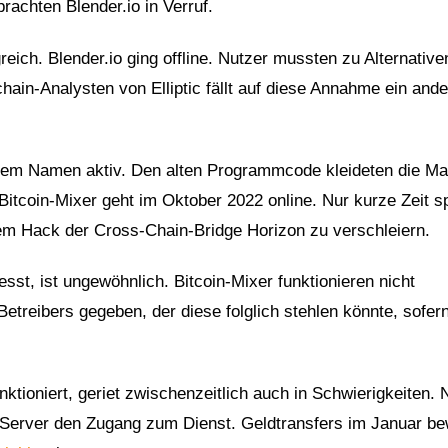
rachten Blender.io in Verruf.
ch. Blender.io ging offline. Nutzer mussten zu Alternative
ain-Analysten von Elliptic fällt auf diese Annahme ein and
neuem Namen aktiv. Den alten Programmcode kleideten die Ma
itcoin-Mixer geht im Oktober 2022 online. Nur kurze Zeit s
m Hack der Cross-Chain-Bridge Horizon zu verschleiern.
st, ist ungewöhnlich. Bitcoin-Mixer funktionieren nicht
etreibers gegeben, der diese folglich stehlen könnte, sofer
ktioniert, geriet zwischenzeitlich auch in Schwierigkeiten.
Server den Zugang zum Dienst. Geldtransfers im Januar b