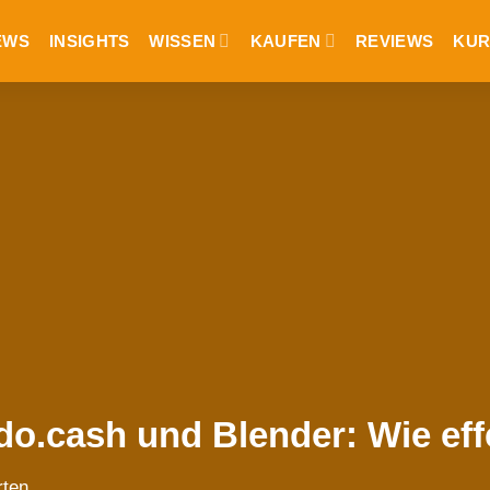
EWS
INSIGHTS
WISSEN
KAUFEN
REVIEWS
KUR
o.cash und Blender: Wie effe
rten