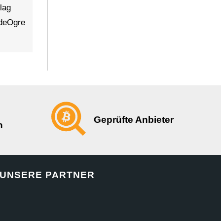
lag
adeOgre
Geprüfte Anbieter
n
UNSERE PARTNER