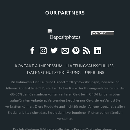
OUR PARTNERS
KONTAKT & IMPRESSUM
HAFTUNGSAUSSCHLUSS
DATENSCHUTZERKLÄRUNG
ÜBER UNS
Risikohinweis: Der Kauf und Handel mit Kryptowährungen, Devisen und
Differenzkontrakten (CFD) stellt ein hohes Risiko für Ihr eingesetztes Kapital dar.
68-86% der Kleinanlegerkonten verlieren Geld beim CFD-Handel mit den
aufgeführten Anbietern. Verwenden Sie daher nur Geld, deren Verlust Sie
verkraften können. Diese Produkte sind nicht für jeden Anleger geeignet, stellen
Sie daher bitte sicher, dass Sie die damit verbundenen Risiken vollumfänglich
verstehen.
Die Inhalte dieser Webseite stellen keine Finanz-/Anlageberatung dar.