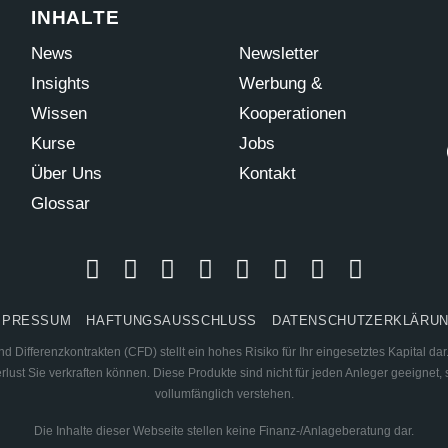
INHALTE
News
Newsletter
Insights
Werbung &
Wissen
Kooperationen
Kurse
Jobs
Über Uns
Kontakt
Glossar
MPRESSUM
HAFTUNGSAUSSCHLUSS
DATENSCHUTZERKLÄRU
 Differenzkontrakten (CFD) stellt ein hohes Risiko für Ihr eingesetztes Kapital d
ust Sie verkraften können. Diese Produkte sind nicht für jeden Anleger geeignet, s
vollumfänglich verstehen.
Die Inhalte dieser Webseite stellen keine Finanz-/Anlageberatung dar.