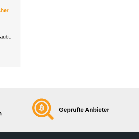
cher
aubt:
Geprüfte Anbieter
n