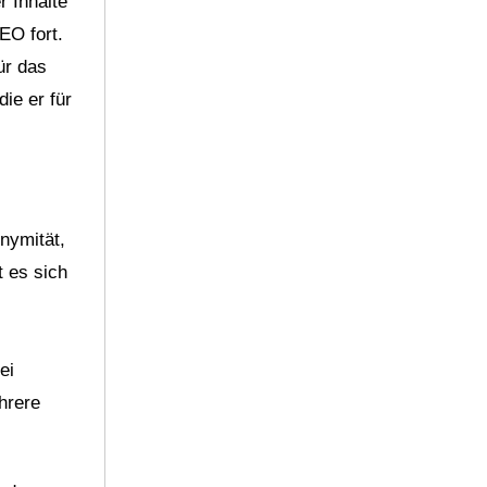
r Inhalte
EO fort.
ür das
ie er für
nymität,
t es sich
ei
hrere