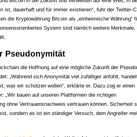
nd Bitcoin in die Zukunft und verweisen auf eine Welt, in de
 ist, dauerhaft und für immer existieren“, fuhr der Twitter-C
ten die Kryptowährung Bitcoin als „einheimische Währung“ f
konsensorientiertes System sind nämlich weitere Merkmale, d
lt.
er Pseudonymität
ockchain die Hoffnung auf eine mögliche Zukunft der Pseudo
et: „Während sich Anonymität viel zufälliger anfühlt, handel
st, was wir schützen wollen“, erklärte er. Dazu zog er einen
r: „Wir bauen auf unseren Plattformen die richtigen
ng ohne Vertrauensnachweis vertrauen können. Sicherheit s
lässt, sondern es ist ein ständiger Versuch, dem Angreifer me