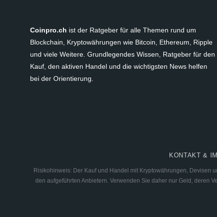
Coinpro.ch
ist der Ratgeber für alle Themen rund um
Blockchain, Kryptowährungen wie Bitcoin, Ethereum, Ripple
und viele Weitere. Grundlegendes Wissen, Ratgeber für den
Kauf, den aktiven Handel und die wichtigsten News helfen
bei der Orientierung.
KONTAKT & I
Risikohinweis: Der Kauf und Handel mit Kryptowährungen, Devisen und
den aufgeführten Anbietern. Verwenden Sie daher nur Geld, deren Verl