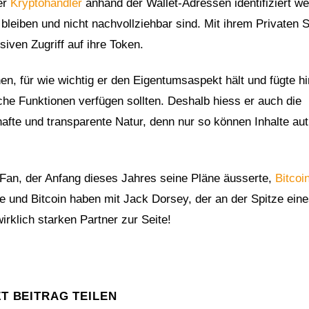
er
Kryptohändler
anhand der Wallet-Adressen identifiziert w
bleiben und nicht nachvollziehbar sind. Mit ihrem Privaten 
ven Zugriff auf ihre Token.
en, für wie wichtig er den Eigentumsaspekt hält und fügte hi
che Funktionen verfügen sollten. Deshalb hiess er auch die
hafte und transparente Natur, denn nur so können Inhalte au
-Fan, der Anfang dieses Jahres seine Pläne äusserte,
Bitcoi
e und Bitcoin haben mit Jack Dorsey, der an der Spitze eine
rklich starken Partner zur Seite!
ZT BEITRAG TEILEN