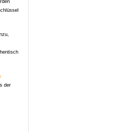
erden
Schlüssel
nzu,
thentisch
n
s der