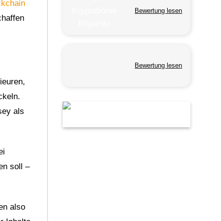
ckchain
Bewertung lesen
chaffen
Bewertung lesen
ieuren,
ckeln.
sey als
ei
n soll –
en also