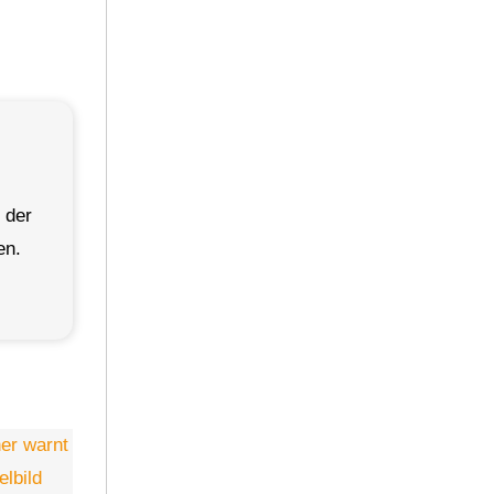
 der
en.