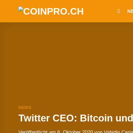
Zum
N
Inhalt
springen
NEWS
Twitter CEO: Bitcoin und
Veröffentlicht am
6. Oktober 2020
von
Vahidin Ceri