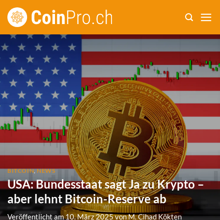
Zum
Inhalt
springen
BITCOIN
,
NEWS
USA: Bundesstaat sagt Ja zu Krypto –
aber lehnt Bitcoin-Reserve ab
Veröffentlicht am
10. März 2025
von
M. Cihad Kökten