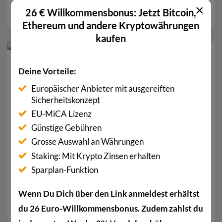
×
war wohl kaum abzusehen, dass es...
26 € Willkommensbonus: Jetzt Bitcoin,
Ethereum und andere Kryptowährungen
kaufen
20
Dez.
Deine Vorteile:
Europäischer Anbieter mit ausgereiften
Sicherheitskonzept
EU-MiCA Lizenz
Günstige Gebühren
Grosse Auswahl an Währungen
Staking: Mit Krypto Zinsen erhalten
Sparplan-Funktion
Was sind Kryptowährungen? Erklärung für
Anfänger
Wenn Du Dich über den Link anmeldest erhältst
Kryptowährungen sind digitale Währungen, die
du 26 Euro-Willkommensbonus. Zudem zahlst du
unabhängig von Banken und Staaten funktionieren.