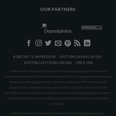
OUR PARTNERS
KONTAKT & IMPRESSUM
HAFTUNGSAUSSCHLUSS
DATENSCHUTZERKLÄRUNG
ÜBER UNS
Risikohinweis: Der Kauf und Handel mit Kryptowährungen, Devisen und
Differenzkontrakten (CFD) stellt ein hohes Risiko für Ihr eingesetztes Kapital dar.
68-86% der Kleinanlegerkonten verlieren Geld beim CFD-Handel mit den
aufgeführten Anbietern. Verwenden Sie daher nur Geld, deren Verlust Sie
verkraften können. Diese Produkte sind nicht für jeden Anleger geeignet, stellen
Sie daher bitte sicher, dass Sie die damit verbundenen Risiken vollumfänglich
verstehen.
Die Inhalte dieser Webseite stellen keine Finanz-/Anlageberatung dar.