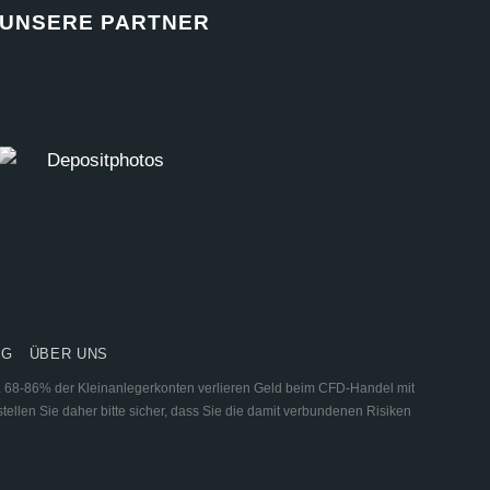
UNSERE PARTNER
NG
ÜBER UNS
ar. 68-86% der Kleinanlegerkonten verlieren Geld beim CFD-Handel mit
tellen Sie daher bitte sicher, dass Sie die damit verbundenen Risiken