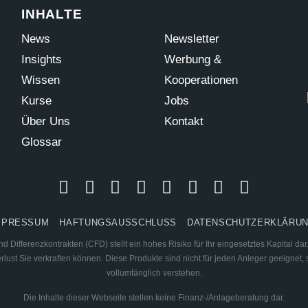
INHALTE
News
Newsletter
Insights
Werbung &
Wissen
Kooperationen
Kurse
Jobs
Über Uns
Kontakt
Glossar
MPRESSUM
HAFTUNGSAUSSCHLUSS
DATENSCHUTZERKLÄRU
 Differenzkontrakten (CFD) stellt ein hohes Risiko für Ihr eingesetztes Kapital d
ust Sie verkraften können. Diese Produkte sind nicht für jeden Anleger geeignet, s
vollumfänglich verstehen.
Die Inhalte dieser Webseite stellen keine Finanz-/Anlageberatung dar.