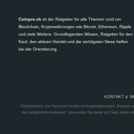
Coinpro.ch
ist der Ratgeber für alle Themen rund um
Blockchain, Kryptowährungen wie Bitcoin, Ethereum, Ripple
und viele Weitere. Grundlegendes Wissen, Ratgeber für den
Kauf, den aktiven Handel und die wichtigsten News helfen
bei der Orientierung.
KONTAKT & I
Risikohinweis: Der Kauf und Handel mit Kryptowährungen, Devisen und
den aufgeführten Anbietern. Verwenden Sie daher nur Geld, deren Verl