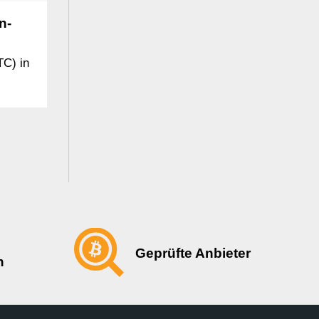
n-
TC) in
Geprüfte Anbieter
n