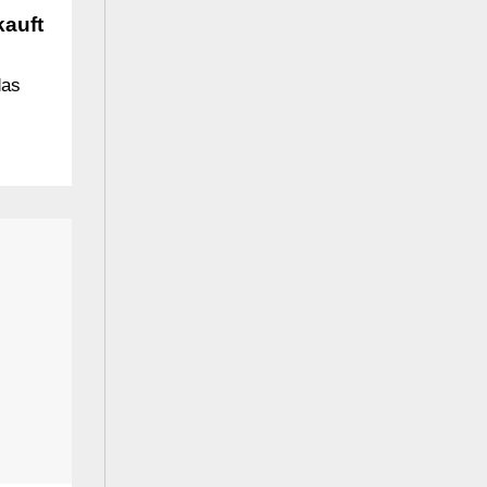
auft
das