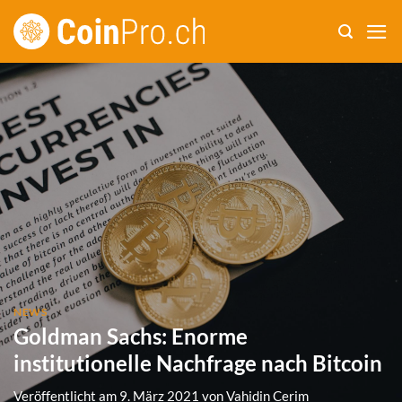
Zum
Inhalt
springen
NEWS
Goldman Sachs: Enorme
institutionelle Nachfrage nach Bitcoin
Veröffentlicht am
9. März 2021
von
Vahidin Cerim