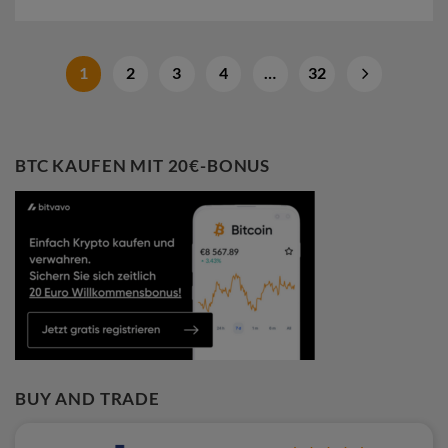
1
2
3
4
…
32
BTC KAUFEN MIT 20€-BONUS
BUY AND TRADE