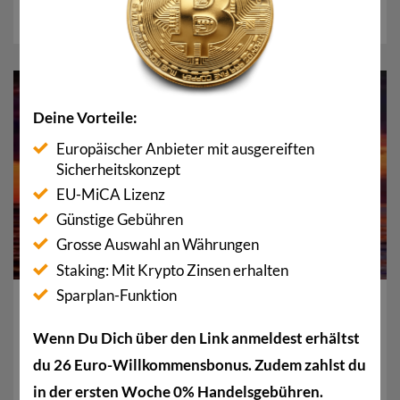
Erfolge...
31
Dez.
Deine Vorteile:
Europäischer Anbieter mit ausgereiften
Sicherheitskonzept
EU-MiCA Lizenz
Günstige Gebühren
Grosse Auswahl an Währungen
Staking: Mit Krypto Zinsen erhalten
Sparplan-Funktion
A16z: Darum werden Privacy Coins Krypto
dominieren
Wenn Du Dich über den Link anmeldest erhältst
Privacy Coins verfügen im Vergleich zum Rest des
du 26 Euro-Willkommensbonus. Zudem zahlst du
Kryptomarktes über einen entscheidenden
in der ersten Woche 0% Handelsgebühren.