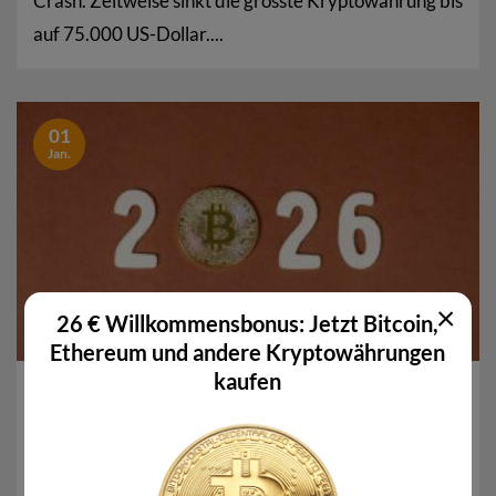
Crash. Zeitweise sinkt die grösste Kryptowährung bis
auf 75.000 US-Dollar....
01
Jan.
×
26 € Willkommensbonus: Jetzt Bitcoin,
Ethereum und andere Kryptowährungen
kaufen
Krypto in 2026: Welche Trends kommen auf den
Markt zu?
Nach bahnbrechenden Erfolgen im Jahr 2025
könnten sich über das neue Jahr 2026 weitere