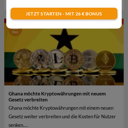
Wettbewerbsvorteil, meint Ali...
JETZT STARTEN - MIT 26 € BONUS
22
Dez.
Ghana möchte Kryptowährungen mit neuem
Gesetz verbreiten
Ghana möchte Kryptowährungen mit einem neuen
Gesetz weiter verbreiten und die Kosten für Nutzer
senken....