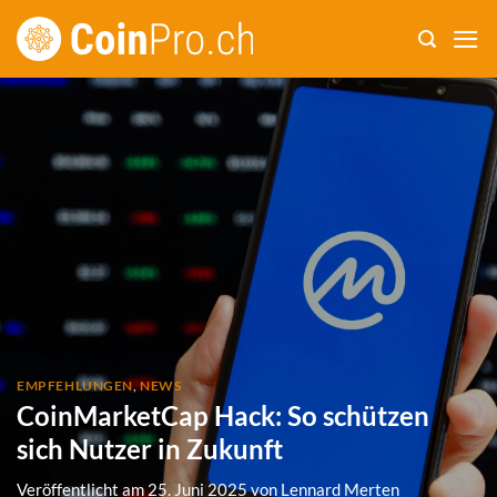
Zum
Inhalt
springen
EMPFEHLUNGEN
,
NEWS
CoinMarketCap Hack: So schützen
sich Nutzer in Zukunft
Veröffentlicht am
25. Juni 2025
von
Lennard Merten