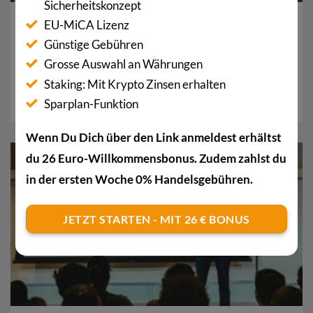
Sicherheitskonzept
Bitcoin-Drama bei Nasdaq-Firma: «Alle BTC sofort
EU-MiCA Lizenz
verkaufen»
Günstige Gebühren
Vom Elektroauto-Hersteller zur Bitcoin-
Grosse Auswahl an Währungen
Schatzkammer – und jetzt zum Krisenfall? Beim an
Staking: Mit Krypto Zinsen erhalten
der Nasdaq gelisteten Unternehmen...
Sparplan-Funktion
Wenn Du Dich über den Link anmeldest erhältst
du 26 Euro-Willkommensbonus. Zudem zahlst du
14
Apr.
in der ersten Woche 0% Handelsgebühren.
JETZT STARTEN - MIT 26 € BONUS