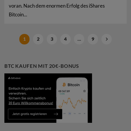
voran. Nach dem enormen Erfolg des iShares
Bitcoin...
1
2
3
4
…
9
BTC KAUFEN MIT 20€-BONUS