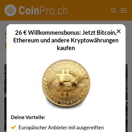
Zum
Inhalt
springen
×
26 € Willkommensbonus: Jetzt Bitcoin,
SUCHERGEBNISSE FÜR:
Ethereum und andere Kryptowährungen
NASDAQ
kaufen
24
Feb.
Deine Vorteile:
Europäischer Anbieter mit ausgereiften