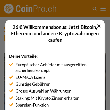
Zum
Inhalt
springen
×
26 € Willkommensbonus: Jetzt Bitcoin,
SUCHERGEBNISSE FÜR:
Ethereum und andere Kryptowährungen
INSTITUTION
kaufen
Deine Vorteile:
23
Europäischer Anbieter mit ausgereiften
Apr.
Sicherheitskonzept
EU-MiCA Lizenz
Günstige Gebühren
Grosse Auswahl an Währungen
Staking: Mit Krypto Zinsen erhalten
Sparplan-Funktion