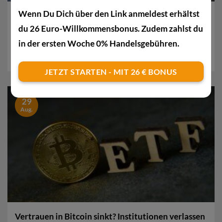
Wenn Du Dich über den Link anmeldest erhältst
ETFs bestimmen den Markt: Warum institutionelle
Investoren den Kurs treiben
du 26 Euro-Willkommensbonus. Zudem zahlst du
Der Bitcoin-Kurs bewegt sich wieder nach oben und
in der ersten Woche 0% Handelsgebühren.
sorgt für neue Aufmerksamkeit. Doch wenn du...
JETZT STARTEN - MIT 26 € BONUS
29
Aug.
Vertrauen in Bitcoin sinkt? Institutionen verlassen