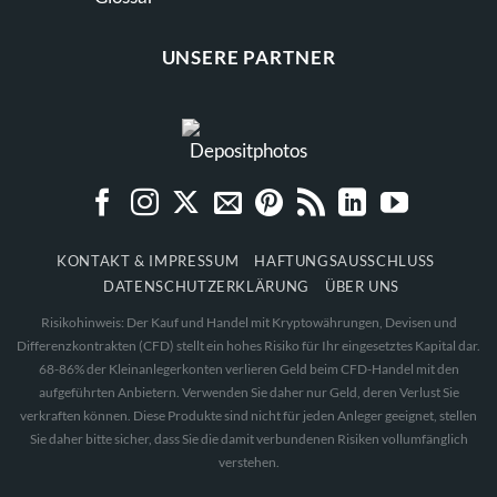
UNSERE PARTNER
KONTAKT & IMPRESSUM
HAFTUNGSAUSSCHLUSS
DATENSCHUTZERKLÄRUNG
ÜBER UNS
Risikohinweis: Der Kauf und Handel mit Kryptowährungen, Devisen und
Differenzkontrakten (CFD) stellt ein hohes Risiko für Ihr eingesetztes Kapital dar.
68-86% der Kleinanlegerkonten verlieren Geld beim CFD-Handel mit den
aufgeführten Anbietern. Verwenden Sie daher nur Geld, deren Verlust Sie
verkraften können. Diese Produkte sind nicht für jeden Anleger geeignet, stellen
Sie daher bitte sicher, dass Sie die damit verbundenen Risiken vollumfänglich
verstehen.