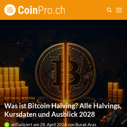
Zum
Inhalt
springen
BITCOIN
,
WISSEN
Was ist Bitcoin Halving? Alle Halvings,
Kursdaten und Ausblick 2028
aktualisiert am
28. April 2026
von
Burak Aras