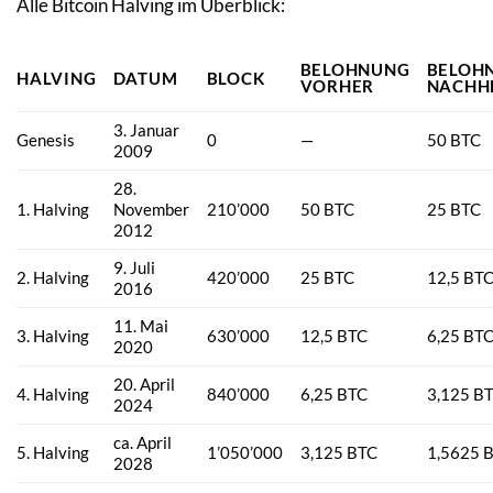
Alle Bitcoin Halving im Überblick:
BELOHNUNG
BELOH
HALVING
DATUM
BLOCK
VORHER
NACHH
3. Januar
Genesis
0
—
50 BTC
2009
28.
1. Halving
November
210’000
50 BTC
25 BTC
2012
9. Juli
2. Halving
420’000
25 BTC
12,5 BT
2016
11. Mai
3. Halving
630’000
12,5 BTC
6,25 BT
2020
20. April
4. Halving
840’000
6,25 BTC
3,125 B
2024
ca. April
5. Halving
1’050’000
3,125 BTC
1,5625 
2028