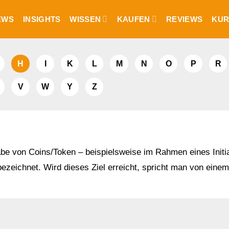
EWS
INSIGHTS
WISSEN
KAUFEN
REVIEWS
KUR
H
I
K
L
M
N
O
P
R
V
W
Y
Z
e von Coins/Token – beispielsweise im Rahmen eines Initia
bezeichnet. Wird dieses Ziel erreicht, spricht man von einem