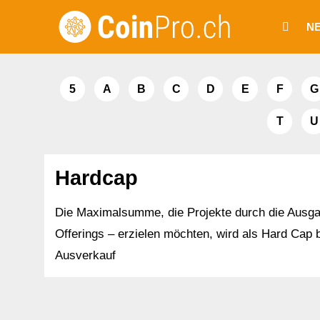
Zum
N
Inhalt
springen
5
A
B
C
D
E
F
G
T
U
Hardcap
Die Maximalsumme, die Projekte durch die Ausgab
Offerings – erzielen möchten, wird als Hard Cap 
Ausverkauf