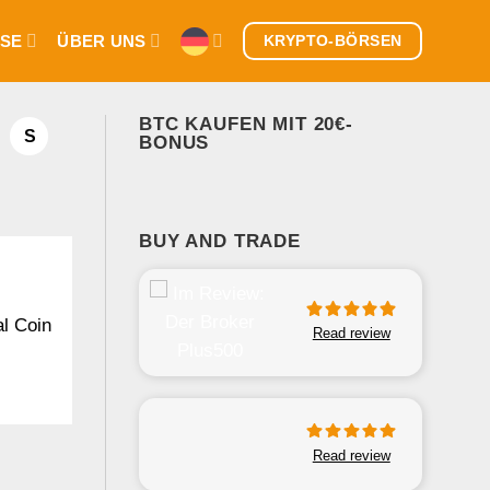
SE
ÜBER UNS
KRYPTO-BÖRSEN
BTC KAUFEN MIT 20€-
S
BONUS
BUY AND TRADE
l Coin
Read review
Read review