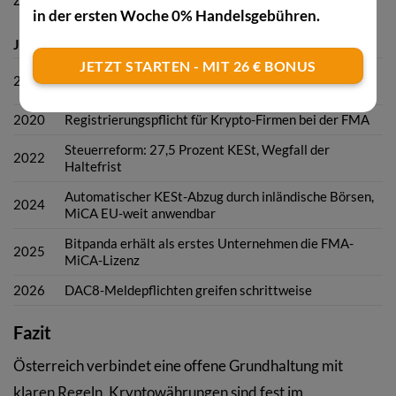
in der ersten Woche 0% Handelsgebühren.
JAHR
EREIGNIS
JETZT STARTEN - MIT 26 € BONUS
Post startet Bitcoin-Verkauf am Automaten, Ausgabe
2019
der ersten Crypto Stamp
2020
Registrierungspflicht für Krypto-Firmen bei der FMA
Steuerreform: 27,5 Prozent KESt, Wegfall der
2022
Haltefrist
Automatischer KESt-Abzug durch inländische Börsen,
2024
MiCA EU-weit anwendbar
Bitpanda erhält als erstes Unternehmen die FMA-
2025
MiCA-Lizenz
2026
DAC8-Meldepflichten greifen schrittweise
Fazit
Österreich verbindet eine offene Grundhaltung mit
klaren Regeln. Kryptowährungen sind fest im