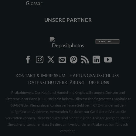
Glossar
UNSERE PARTNER
KONTAKT & IMPRESSUM
HAFTUNGSAUSSCHLUSS
DATENSCHUTZERKLÄRUNG
ÜBER UNS
Risikohinweis: Der Kauf und Handel mit Kryptowährungen, Devisen und
Differenzkontrakten (CFD) stellt ein hohes Risiko für Ihr eingesetztes Kapital dar.
68-86% der Kleinanlegerkonten verlieren Geld beim CFD-Handel mit den
aufgeführten Anbietern. Verwenden Sie daher nur Geld, deren Verlust Sie
verkraften können. Diese Produkte sind nicht für jeden Anleger geeignet, stellen
Sie daher bitte sicher, dass Sie die damit verbundenen Risiken vollumfänglich
verstehen.