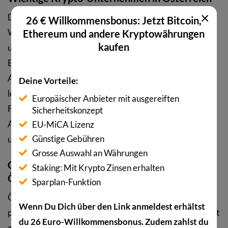
×
Das prägende Aushängeschild ist Bitpanda. Das 2014 in
26 € Willkommensbonus: Jetzt Bitcoin,
Wien gegründete Unternehmen zählt zu den grössten
Ethereum und andere Kryptowährungen
kaufen
und am stärksten regulierten Krypto-Plattformen
Europas und hält Zulassungen mehrerer
Aufsichtsbehörden. Rund um diesen Anker hat sich eine
Deine Vorteile:
lebendige Szene aus Dienstleistern, Verwahrern und
Europäischer Anbieter mit ausgereiften
Fintechs gebildet. Hinzu kommen die internationalen
Sicherheitskonzept
Anbieter, die ihre EU-Aktivitäten von Wien aus steuern
EU-MiCA Lizenz
Günstige Gebühren
und so zur Bedeutung des Standorts beitragen.
Grosse Auswahl an Währungen
Geschichte der Krypto-Regulierung in
Staking: Mit Krypto Zinsen erhalten
Österreich
Sparplan-Funktion
Österreichs Weg ist von früher Offenheit und
Wenn Du Dich über den Link anmeldest erhältst
pragmatischen Schritten geprägt. Die folgende Übersicht
du 26 Euro-Willkommensbonus. Zudem zahlst du
zeigt die markanten Stationen.