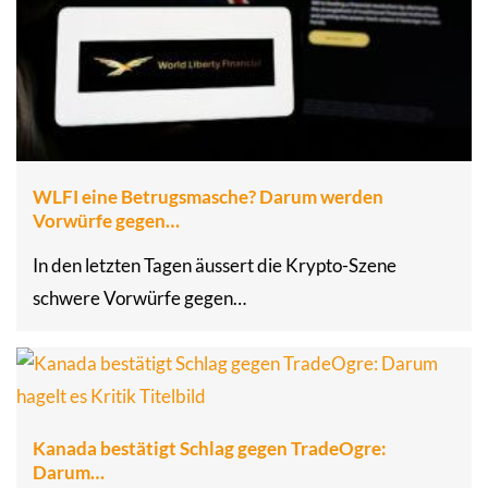
WLFI eine Betrugsmasche? Darum werden
Vorwürfe gegen…
In den letzten Tagen äussert die Krypto-Szene
schwere Vorwürfe gegen…
Kanada bestätigt Schlag gegen TradeOgre:
Darum…