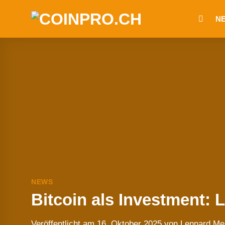
Zum
N
Inhalt
springen
NEWS
Bitcoin als Investment: 
Veröffentlicht am
16. Oktober 2025
von
Lennard Me