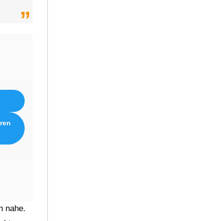
eren
h nahe.