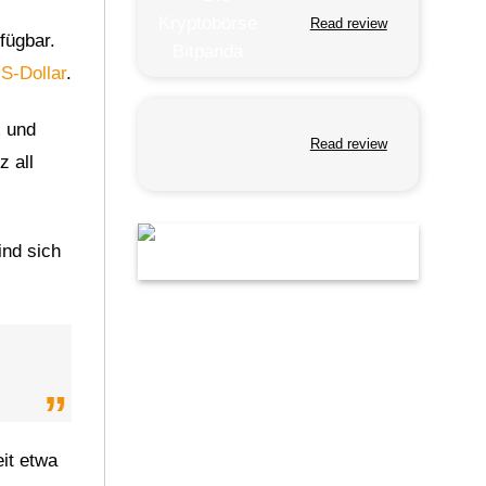
Read review
fügbar.
S-Dollar
.
k
und
Read review
z all
ind sich
eit etwa