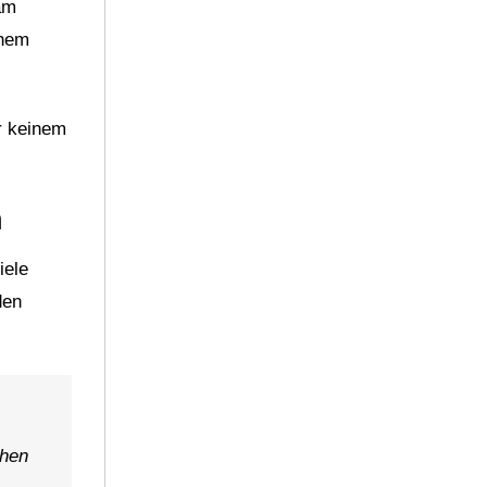
am
chem
r keinem
n
iele
den
ehen