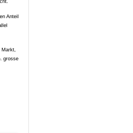
cht.
en Anteil
llel
 Markt,
o. grosse