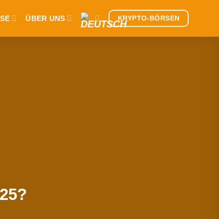
SE
ÜBER UNS
KRYPTO-BÖRSEN
025?