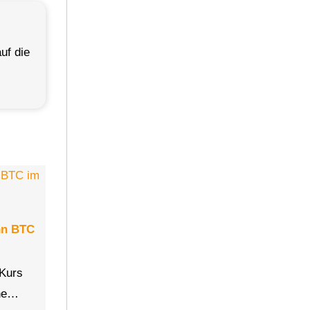
uf die
nn BTC
-Kurs
che…