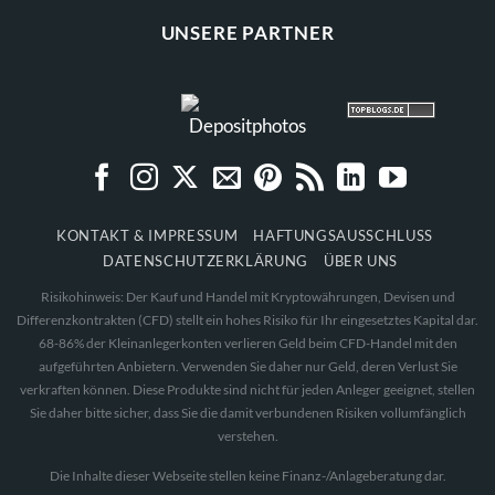
UNSERE PARTNER
KONTAKT & IMPRESSUM
HAFTUNGSAUSSCHLUSS
DATENSCHUTZERKLÄRUNG
ÜBER UNS
Risikohinweis: Der Kauf und Handel mit Kryptowährungen, Devisen und
Differenzkontrakten (CFD) stellt ein hohes Risiko für Ihr eingesetztes Kapital dar.
68-86% der Kleinanlegerkonten verlieren Geld beim CFD-Handel mit den
aufgeführten Anbietern. Verwenden Sie daher nur Geld, deren Verlust Sie
verkraften können. Diese Produkte sind nicht für jeden Anleger geeignet, stellen
Sie daher bitte sicher, dass Sie die damit verbundenen Risiken vollumfänglich
verstehen.
Die Inhalte dieser Webseite stellen keine Finanz-/Anlageberatung dar.