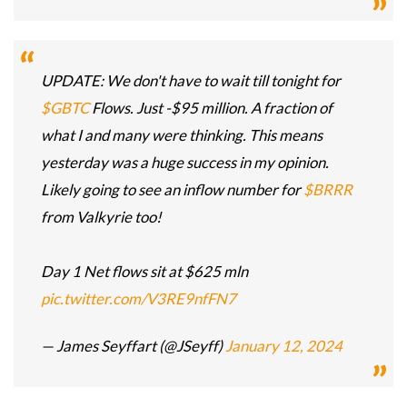
UPDATE: We don't have to wait till tonight for
$GBTC
Flows. Just -$95 million. A fraction of
what I and many were thinking. This means
yesterday was a huge success in my opinion.
Likely going to see an inflow number for
$BRRR
from Valkyrie too!
Day 1 Net flows sit at $625 mln
pic.twitter.com/V3RE9nfFN7
— James Seyffart (@JSeyff)
January 12, 2024