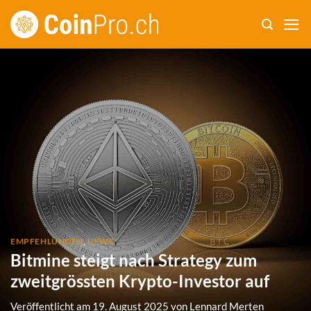
Zum
Inhalt
springen
EMPFEHLUNGEN
,
NEWS
Bitmine steigt nach Strategy zum
zweitgrössten Krypto-Investor auf
Veröffentlicht am
19. August 2025
von
Lennard Merten