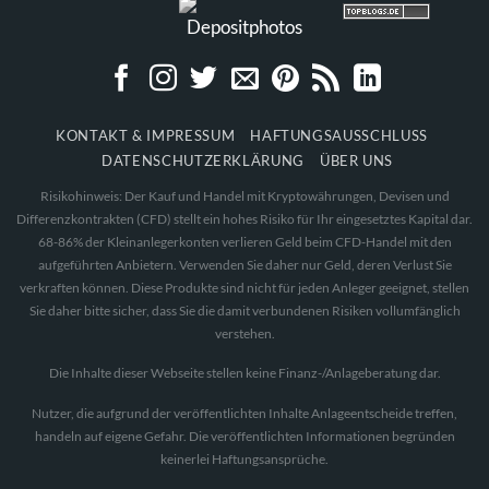
KONTAKT & IMPRESSUM
HAFTUNGSAUSSCHLUSS
DATENSCHUTZERKLÄRUNG
ÜBER UNS
Risikohinweis: Der Kauf und Handel mit Kryptowährungen, Devisen und
Differenzkontrakten (CFD) stellt ein hohes Risiko für Ihr eingesetztes Kapital dar.
68-86% der Kleinanlegerkonten verlieren Geld beim CFD-Handel mit den
aufgeführten Anbietern. Verwenden Sie daher nur Geld, deren Verlust Sie
verkraften können. Diese Produkte sind nicht für jeden Anleger geeignet, stellen
Sie daher bitte sicher, dass Sie die damit verbundenen Risiken vollumfänglich
verstehen.
Die Inhalte dieser Webseite stellen keine Finanz-/Anlageberatung dar.
Nutzer, die aufgrund der veröffentlichten Inhalte Anlageentscheide treffen,
handeln auf eigene Gefahr. Die veröffentlichten Informationen begründen
keinerlei Haftungsansprüche.