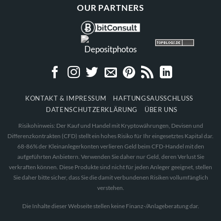
OUR PARTNERS
KONTAKT & IMPRESSUM
HAFTUNGSAUSSCHLUSS
DATENSCHUTZERKLÄRUNG
ÜBER UNS
Risikohinweis: Der Kauf und Handel mit Kryptowährungen, Devisen und
Differenzkontrakten (CFD) stellt ein hohes Risiko für Ihr eingesetztes Kapital dar.
68-86% der Kleinanlegerkonten verlieren Geld beim CFD-Handel mit den
aufgeführten Anbietern. Verwenden Sie daher nur Geld, deren Verlust Sie
verkraften können. Diese Produkte sind nicht für jeden Anleger geeignet, stellen
Sie daher bitte sicher, dass Sie die damit verbundenen Risiken vollumfänglich
verstehen.
Die Inhalte dieser Webseite stellen keine Finanz-/Anlageberatung dar.