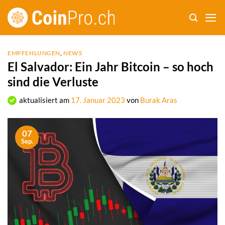
Zum
Inhalt
springen
EMPFEHLUNGEN
,
NEWS
El Salvador: Ein Jahr Bitcoin – so hoch
sind die Verluste
aktualisiert am
17. Januar 2023
von
Burak Aras
07
Sep.