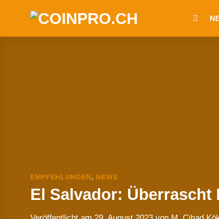
Zum
N
Inhalt
springen
EMPFEHLUNGEN
,
NEWS
El Salvador: Überrascht 
Veröffentlicht am
29. August 2023
von
M. Cihad Kö