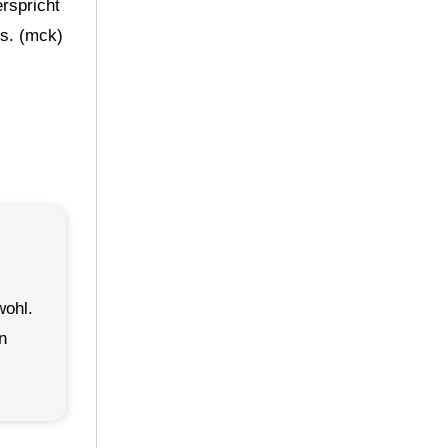
rspricht
os. (mck)
wohl.
n