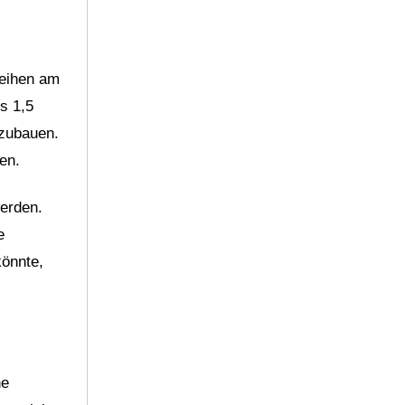
.
leihen am
s 1,5
szubauen.
en.
werden.
e
könnte,
ne