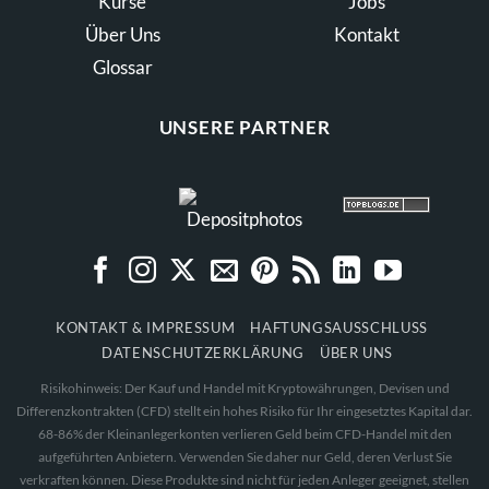
Kurse
Jobs
Über Uns
Kontakt
Glossar
UNSERE PARTNER
KONTAKT & IMPRESSUM
HAFTUNGSAUSSCHLUSS
DATENSCHUTZERKLÄRUNG
ÜBER UNS
Risikohinweis: Der Kauf und Handel mit Kryptowährungen, Devisen und
Differenzkontrakten (CFD) stellt ein hohes Risiko für Ihr eingesetztes Kapital dar.
68-86% der Kleinanlegerkonten verlieren Geld beim CFD-Handel mit den
aufgeführten Anbietern. Verwenden Sie daher nur Geld, deren Verlust Sie
verkraften können. Diese Produkte sind nicht für jeden Anleger geeignet, stellen