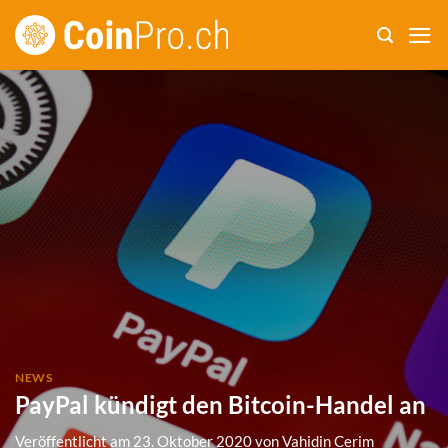
Zum
Inhalt
springen
NEWS
PayPal kündigt den Bitcoin-Handel an
Veröffentlicht am
23. Oktober 2020
von
Vahidin Cerim