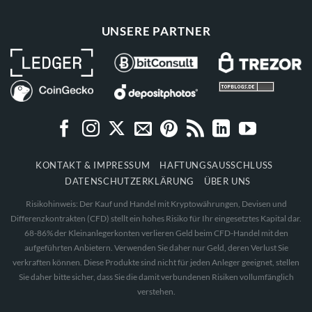
UNSERE PARTNER
KONTAKT & IMPRESSUM
HAFTUNGSAUSSCHLUSS
DATENSCHUTZERKLÄRUNG
ÜBER UNS
Risikohinweis: Der Kauf und Handel mit Kryptowährungen, Devisen und
Differenzkontrakten (CFD) stellt ein hohes Risiko für Ihr eingesetztes Kapital dar.
68-86% der Kleinanlegerkonten verlieren Geld beim CFD-Handel mit den
aufgeführten Anbietern. Verwenden Sie daher nur Geld, deren Verlust Sie
verkraften können. Diese Produkte sind nicht für jeden Anleger geeignet, stellen
Sie daher bitte sicher, dass Sie die damit verbundenen Risiken vollumfänglich
verstehen.