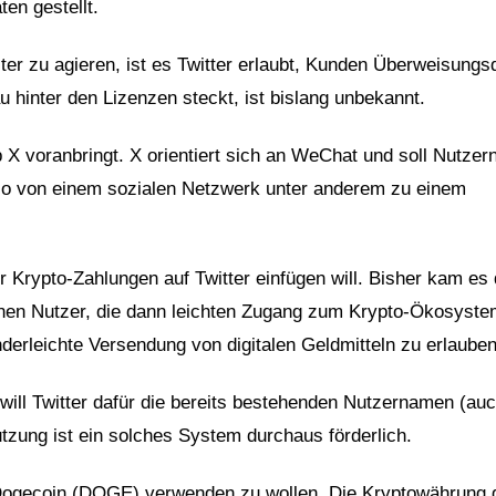
en gestellt.
ster zu agieren, ist es Twitter erlaubt, Kunden Überweisungs
 hinter den Lizenzen steckt, ist bislang unbekannt.
 X voranbringt. X orientiert sich an WeChat und soll Nutzern
l so von einem sozialen Netzwerk unter anderem zu einem
r Krypto-Zahlungen auf Twitter einfügen will. Bisher kam es
lionen Nutzer, die dann leichten Zugang zum Krypto-Ökosyst
nderleichte Versendung von digitalen Geldmitteln zu erlauben
will Twitter dafür die bereits bestehenden Nutzernamen (au
tzung ist ein solches System durchaus förderlich.
gecoin (DOGE) verwenden zu wollen. Die Kryptowährung gi