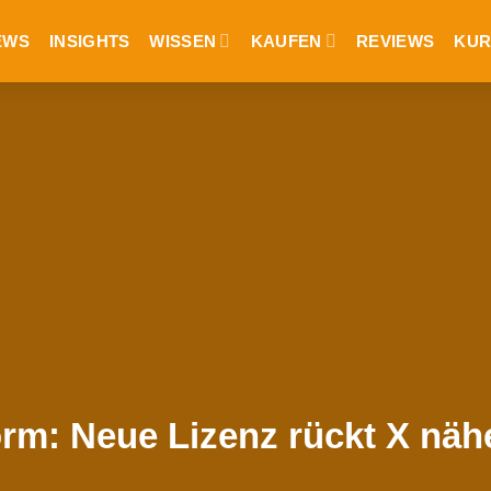
EWS
INSIGHTS
WISSEN
KAUFEN
REVIEWS
KUR
form: Neue Lizenz rückt X näh