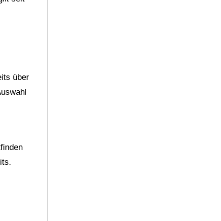
its über
 Auswahl
tfinden
its.