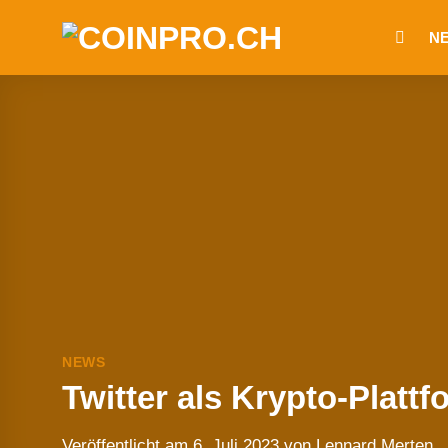
Zum
N
Inhalt
springen
NEWS
Twitter als Krypto-Platt
Veröffentlicht am
6. Juli 2023
von
Lennard Merten