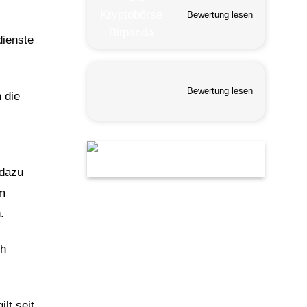
Bewertung lesen
dienste
Bewertung lesen
 die
 dazu
em
.
ch
lt seit