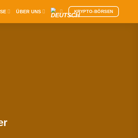
SE
ÜBER UNS
KRYPTO-BÖRSEN
er