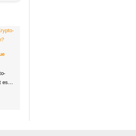
ue
to-
ht es…