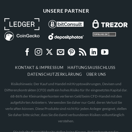
UNSERE PARTNER
KONTAKT & IMPRESSUM
HAFTUNGSAUSSCHLUSS
DATENSCHUTZERKLÄRUNG
ÜBER UNS
Risikohinweis: Der Kauf und Handel mit Kryptowährungen, Devisen und
Differenzkontrakten (CFD) stellt ein hohes Risiko für Ihr eingesetztes Kapital dar.
68-86% der Kleinanlegerkonten verlieren Geld beim CFD-Handel mit den
aufgeführten Anbietern. Verwenden Sie daher nur Geld, deren Verlust Sie
verkraften können. Diese Produkte sind nicht für jeden Anleger geeignet, stellen
Sie daher bitte sicher, dass Sie die damit verbundenen Risiken vollumfänglich
verstehen.
Die Inhalte dieser Webseite stellen keine Finanz-/Anlageberatung dar.