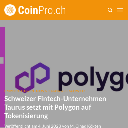
Zum
Inhalt
springen
EMPFEHLUNGEN
,
NEWS
,
STANDORT SCHWEIZ
Schweizer Fintech-Unternehmen
Taurus setzt mit Polygon auf
Tokenisierung
Veröffentlicht am
4. Juni 2023
von
M. Cihad Kökten