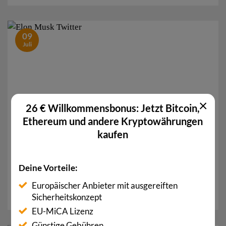
09
Juli
×
26 € Willkommensbonus: Jetzt Bitcoin,
Ethereum und andere Kryptowährungen
kaufen
Elon Musk löst Twitter-Deal in Höhe von 44
Milliarden US-Dollar auf
Deine Vorteile:
Elon Musk löst den geplanten Twitter-Deal in Höhe
Europäischer Anbieter mit ausgereiften
von 44 Milliarden US-Dollar auf. Zuvor äusserte...
Sicherheitskonzept
EU-MiCA Lizenz
Günstige Gebühren