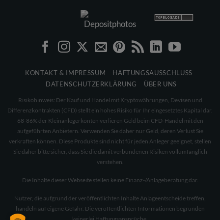
KONTAKT & IMPRESSUM
HAFTUNGSAUSSCHLUSS
DATENSCHUTZERKLÄRUNG
ÜBER UNS
Risikohinweis: Der Kauf und Handel mit Kryptowährungen, Devisen und
Differenzkontrakten (CFD) stellt ein hohes Risiko für Ihr eingesetztes Kapital dar.
68-86% der Kleinanlegerkonten verlieren Geld beim CFD-Handel mit den
aufgeführten Anbietern. Verwenden Sie daher nur Geld, deren Verlust Sie
verkraften können. Diese Produkte sind nicht für jeden Anleger geeignet, stellen
Sie daher bitte sicher, dass Sie die damit verbundenen Risiken vollumfänglich
verstehen.
Die Inhalte dieser Webseite stellen keine Finanz-/Anlageberatung dar.
Nutzer, die aufgrund der veröffentlichten Inhalte Anlageentscheide treffen,
handeln auf eigene Gefahr. Die veröffentlichten Informationen begründen
keinerlei Haftungsansprüche.