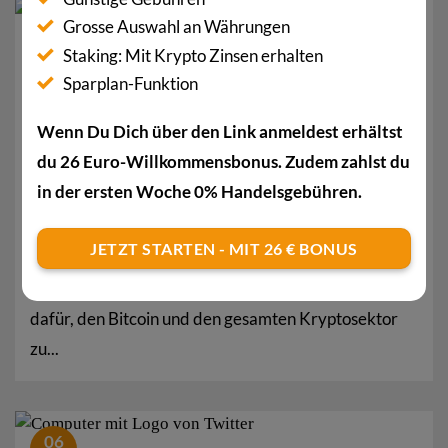
Grosse Auswahl an Währungen
25
Sep.
Staking: Mit Krypto Zinsen erhalten
Sparplan-Funktion
Wenn Du Dich über den Link anmeldest erhältst
du 26 Euro-Willkommensbonus. Zudem zahlst du
in der ersten Woche 0% Handelsgebühren.
JETZT STARTEN - MIT 26 € BONUS
Twitter ermöglicht Bitcoin-Transaktionen
Twitter-CEO Jack Dorsey ist seit Jahren bekannt
dafür, den Bitcoin und den gesamten Kryptosektor
zu...
06