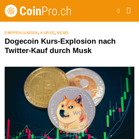
Zum
Inhalt
springen
EMPFEHLUNGEN
,
KURSE
,
NEWS
Dogecoin Kurs-Explosion nach
Twitter-Kauf durch Musk