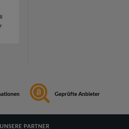
ll
r
Geprüfte Anbieter
mationen
UNSERE PARTNER