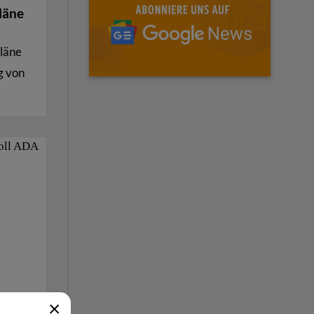
läne
pläne
g von
×