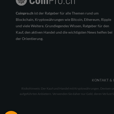
Coinpro.ch
ist der Ratgeber für alle Themen rund um
Blockchain, Kryptowährungen wie Bitcoin, Ethereum, Ripple
und viele Weitere. Grundlegendes Wissen, Ratgeber für den
Kauf, den aktiven Handel und die wichtigsten News helfen bei
der Orientierung.
KONTAKT & 
Risikohinweis: Der Kauf und Handel mit Kryptowährungen, Devisen und 
aufgeführten Anbietern. Verwenden Sie daher nur Geld, deren Verlust Sie