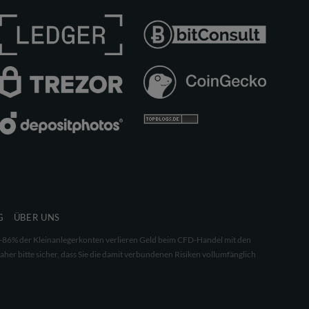
G
ÜBER UNS
 68-86% der Kleinanlegerkonten verlieren Geld beim CFD-Handel mit den
aher bitte sicher, dass Sie die damit verbundenen Risiken vollumfänglich