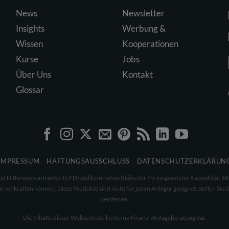
News
Newsletter
Insights
Werbung &
Wissen
Kooperationen
Kurse
Jobs
Über Uns
Kontakt
Glossar
IMPRESSUM
HAFTUNGSAUSSCHLUSS
DATENSCHUTZERKLÄRUN
Differenzkontrakten (CFD) stellt ein hohes Risiko für Ihr eingesetztes Kapital dar.
 verkraften können. Diese Produkte sind nicht für jeden Anleger geeignet, stellen Sie d
verstehen.
Die Inhalte dieser Webseite stellen keine Finanz-/Anlageberatung dar.