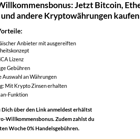
Willkommensbonus: Jetzt Bitcoin, Et
Fi
Cardano Hydra Release: So stärkt das ne
und andere Kryptowährungen kaufen
Protokoll ADA
l
Der Cardano Hydra Release findet endlich statt
orteile:
die
neue Protokoll werten die Entwickler der
ischer Anbieter mit ausgereiften
Kryptowährung...
rheitskonzept
CA Lizenz
ige Gebühren
06
e Auswahl an Währungen
Feb.
g: Mit Krypto Zinsen erhalten
lan-Funktion
Dich über den Link anmeldest erhältst
ro-Willkommensbonus. Zudem zahlst du
rsten Woche 0% Handelsgebühren.