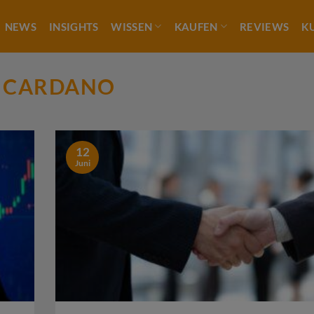
NEWS
INSIGHTS
WISSEN
KAUFEN
REVIEWS
K
:
CARDANO
12
Juni