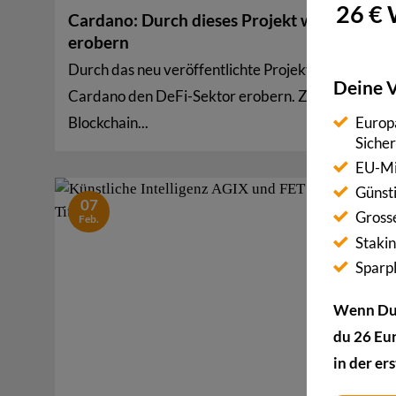
26 € 
Cardano: Durch dieses Projekt will ADA De
erobern
Durch das neu veröffentlichte Projekt Marlowe wil
Deine V
Cardano den DeFi-Sektor erobern. Zuletzt konnte 
Europä
Blockchain...
Siche
EU-Mi
Günst
07
Gross
Feb.
Stakin
Sparp
Wenn Du 
du 26 Eu
in der e