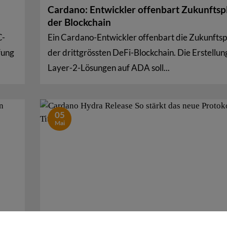
Cardano: Entwickler offenbart Zukunftsp
der Blockchain
C-
Ein Cardano-Entwickler offenbart die Zukunfts
fung
der drittgrössten DeFi-Blockchain. Die Erstellun
Layer-2-Lösungen auf ADA soll...
05
Mai