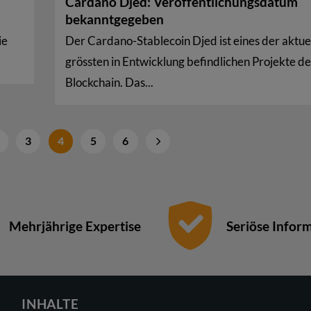
Cardano Djed: Veröffentlichungsdatum
bekanntgegeben
ie
Der Cardano-Stablecoin Djed ist eines der aktue
.
grössten in Entwicklung befindlichen Projekte de
Blockchain. Das...
3
4
5
6
Mehrjährige Expertise
Seriöse Infor
INHALTE