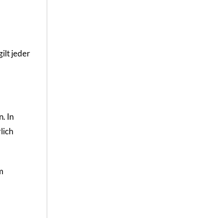
ilt jeder
. In
lich
m