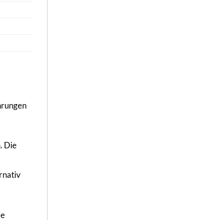
ährungen
. Die
rnativ
ie