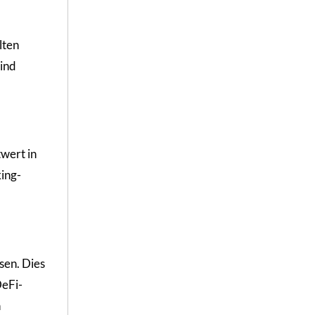
lten
sind
wert in
ing-
sen. Dies
DeFi-
n