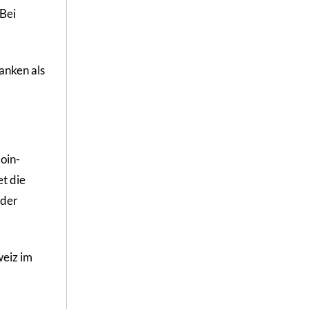
 Bei
anken als
oin-
t die
 der
weiz im