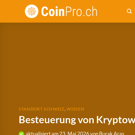
Zum
Inhalt
springen
STANDORT SCHWEIZ
,
WISSEN
Besteuerung von Kryptow
aktualisiert am
23. Mai 2026
von
Burak Aras