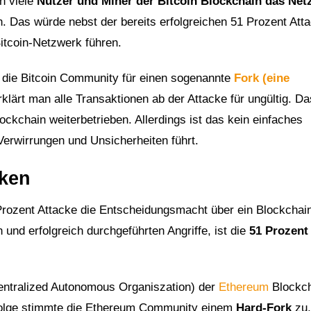
en viele
Nutzer und Miner der Bitcoin Blockchain das Net
. Das würde nebst der bereits erfolgreichen 51 Prozent Att
Bitcoin-Netzwerk führen.
 die Bitcoin Community für einen sogenannte
Fork (eine
klärt man alle Transaktionen ab der Attacke für ungültig. Da
ckchain weiterbetrieben. Allerdings ist das kein einfaches
Verwirrungen und Unsicherheiten führt.
cken
 Prozent Attacke die Entscheidungsmacht über ein Blockchai
und erfolgreich durchgeführten Angriffe, ist die
51 Prozent
ntralized Autonomous Organiszation) der
Ethereum
Blockch
Folge stimmte die Ethereum Community einem
Hard-Fork
zu,