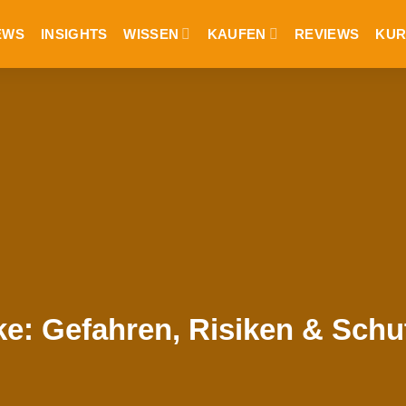
EWS
INSIGHTS
WISSEN
KAUFEN
REVIEWS
KUR
cke: Gefahren, Risiken & S