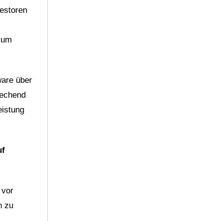
estoren
, um
ware über
rechend
eistung
uf
 vor
n zu