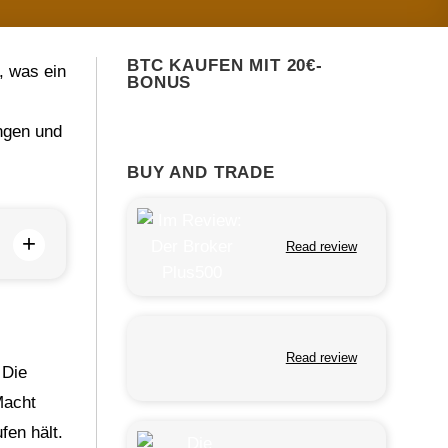
BTC KAUFEN MIT 20€-
, was ein
BONUS
ngen und
BUY AND TRADE
+
Read review
Read review
 Die
Macht
fen hält.