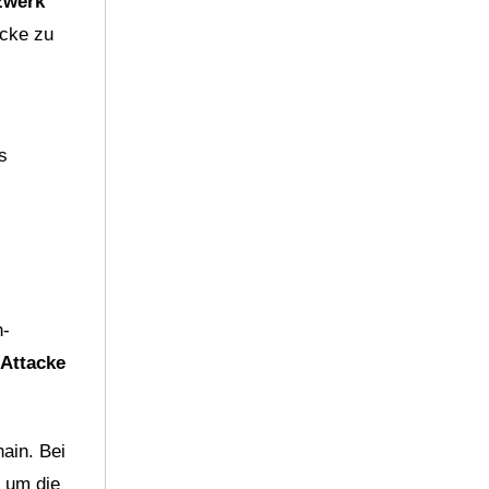
zwerk
acke zu
s
n-
 Attacke
ain. Bei
 um die