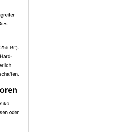
greifer
Dies
256-Bit).
 Hard-
rlich
schaffen.
toren
isiko
ssen oder