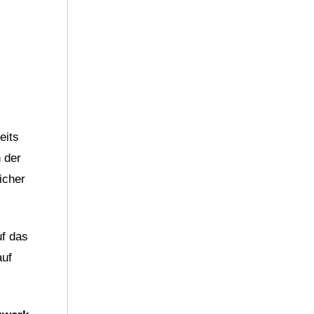
eits
 der
icher
uf das
auf