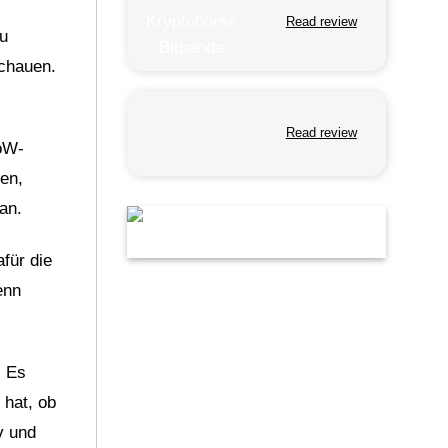
Read review
u
schauen.
Read review
oW-
en,
an.
für die
enn
. Es
 hat, ob
v und