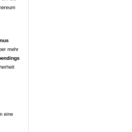
thereum
hmus
über mehr
pendings
herheit
m eine