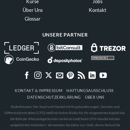
Kurse
Jobs
Über Uns
Kontakt
Glossar
UNSERE PARTNER
KONTAKT & IMPRESSUM
HAFTUNGSAUSSCHLUSS
DATENSCHUTZERKLÄRUNG
ÜBER UNS
Risikohinweis: Der Kauf und Handel mit Kryptowährungen, Devisen und
Differenzkontrakten (CFD) stellt ein hohes Risiko für Ihr eingesetztes Kapital dar.
68-86% der Kleinanlegerkonten verlieren Geld beim CFD-Handel mit den
aufgeführten Anbietern. Verwenden Sie daher nur Geld, deren Verlust Sie