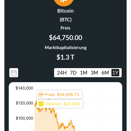
Bitcoin
(BTC)
Preis
$64,750.00
Marktkapitalisierung
$1.3 T
24H
7D
1M
3M
6M
1Y