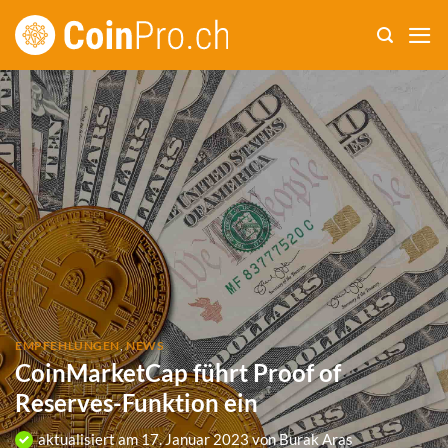
Zum
Inhalt
springen
EMPFEHLUNGEN
,
NEWS
CoinMarketCap führt Proof of
Reserves-Funktion ein
aktualisiert am
17. Januar 2023
von
Burak Aras