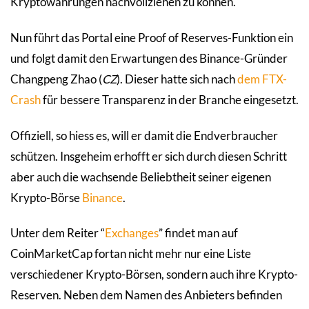
Kryptowährungen nachvollziehen zu können.
Nun führt das Portal eine Proof of Reserves-Funktion ein
und folgt damit den Erwartungen des Binance-Gründer
Changpeng Zhao (
CZ
). Dieser hatte sich nach
dem FTX-
Crash
für bessere Transparenz in der Branche eingesetzt.
Offiziell, so hiess es, will er damit die Endverbraucher
schützen. Insgeheim erhofft er sich durch diesen Schritt
aber auch die wachsende Beliebtheit seiner eigenen
Krypto-Börse
Binance
.
Unter dem Reiter “
Exchanges
” findet man auf
CoinMarketCap fortan nicht mehr nur eine Liste
verschiedener Krypto-Börsen, sondern auch ihre Krypto-
Reserven. Neben dem Namen des Anbieters befinden