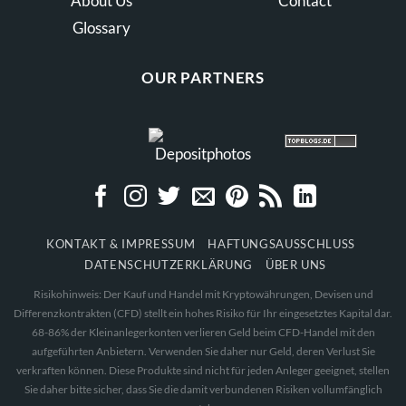
About Us
Contact
Glossary
OUR PARTNERS
KONTAKT & IMPRESSUM
HAFTUNGSAUSSCHLUSS
DATENSCHUTZERKLÄRUNG
ÜBER UNS
Risikohinweis: Der Kauf und Handel mit Kryptowährungen, Devisen und
Differenzkontrakten (CFD) stellt ein hohes Risiko für Ihr eingesetztes Kapital dar.
68-86% der Kleinanlegerkonten verlieren Geld beim CFD-Handel mit den
aufgeführten Anbietern. Verwenden Sie daher nur Geld, deren Verlust Sie
verkraften können. Diese Produkte sind nicht für jeden Anleger geeignet, stellen
Sie daher bitte sicher, dass Sie die damit verbundenen Risiken vollumfänglich