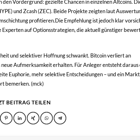
n den Vordergrund: gezielte Chancen in einzelnen Altcoins. Di
YPE) und Zcash (ZEC). Beide Projekte zeigten laut Auswertu
mschichtung profitieren.Die Empfehlung ist jedoch klar vorsic
e Experten auf Optionsstrategien, die aktuell günstiger bewert
eit und selektiver Hoffnung schwankt. Bitcoin verliert an
neue Aufmerksamkeit erhalten. Für Anleger entsteht daraus 
ite Euphorie, mehr selektive Entscheidungen – und ein Markt,
fort bemerken. (mck)
ZT BEITRAG TEILEN