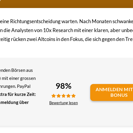
f eine Richtungsentscheidung warten. Nach Monaten schwank
n die Analysten von 10x Research mit einer klaren, aber un
itig rücken zwei Altcoins in den Fokus, die sich gegen den Tr
renden Börsen aus
 mit einer grossen
98%
hrungen. PayPal
ANMELDEN MIT
tra für kurze Zeit:
BONUS
nmeldung über
Bewertung lesen