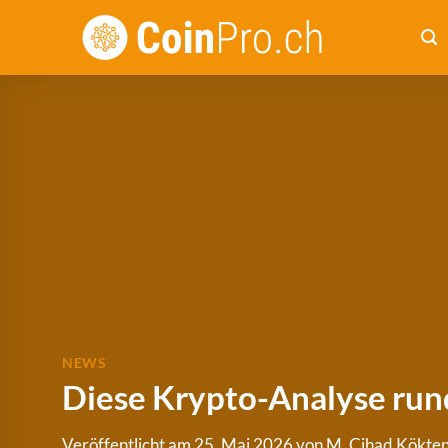
Zum
Inhalt
springen
NEWS
Diese Krypto-Analyse rund 
Veröffentlicht am
25. Mai 2026
von
M. Cihad Kökte