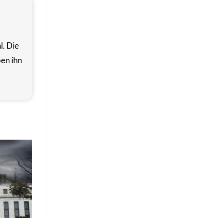
l. Die
en ihn