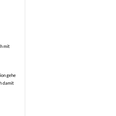
h mit
tion gehe
ch damit