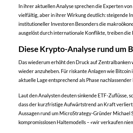
In ihrer aktuellen Analyse sprechen die Experten v
vielfältig, aber in ihrer Wirkung deutlich: steigende
institutioneller Investoren Besonders die makroökono
ausgelöst durch internationale Konflikte, treiben die 
Diese Krypto-Analyse rund um Bit
Das wiederum erhöht den Druck auf Zentralbanken wi
wieder anzuheben. Für riskante Anlagen wie Bitcoin i
aktuelle Lage entsprechend als Phase nachlassender
Laut den Analysten deuten sinkende ETF-Zuflüsse, 
dass der kurzfristige Aufwärtstrend an Kraft verlier
Aussagen rund um MicroStrategy-Gründer Michael Say
kompromisslosen Haltemodells – «wir verkaufen niem