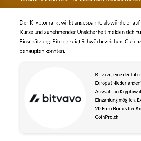
Der Kryptomarkt wirkt angespannt, als würde er au
Kurse und zunehmender Unsicherheit melden sich nu
Einschätzung: Bitcoin zeigt Schwächezeichen. Gleichze
behaupten könnten.
Bitvavo, eine der füh
Europa (Niederlanden)
Auswahl an Kryptowä
Einzahlung möglich.
Ex
20 Euro Bonus bei A
CoinPro.ch