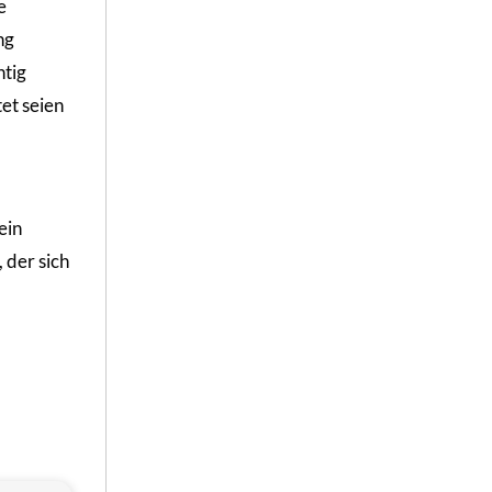
e
ng
htig
et seien
ein
 der sich