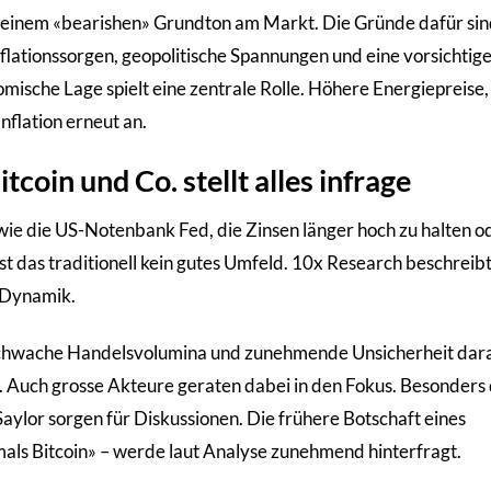
on einem «bearishen» Grundton am Markt. Die Gründe dafür si
 Inflationssorgen, geopolitische Spannungen und eine vorsichtig
mische Lage spielt eine zentrale Rolle. Höhere Energiepreise,
Inflation erneut an.
coin und Co. stellt alles infrage
e die US-Notenbank Fed, die Zinsen länger hoch zu halten o
st das traditionell kein gutes Umfeld. 10x Research beschreibt
 Dynamik.
schwache Handelsvolumina und zunehmende Unsicherheit dara
t. Auch grosse Akteure geraten dabei in den Fokus. Besonders 
lor sorgen für Diskussionen. Die frühere Botschaft eines
als Bitcoin» – werde laut Analyse zunehmend hinterfragt.