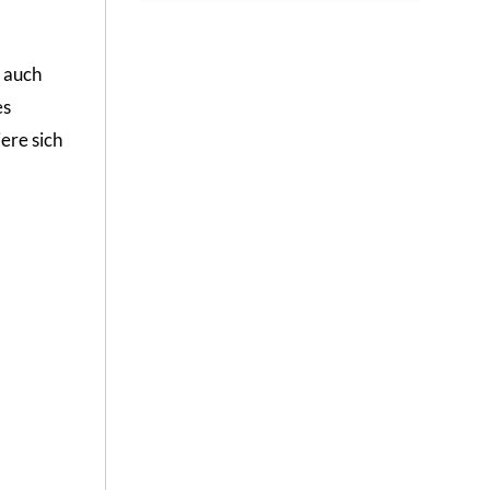
n auch
es
ere sich