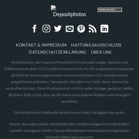
KONTAKT & IMPRESSUM
HAFTUNGSAUSSCHLUSS
DATENSCHUTZERKLÄRUNG
ÜBER UNS
Risikohinweis: Der Kauf und Handel mit Kryptowährungen, Devisen und
Differenzkontrakten (CFD) stellt ein hohes Risiko für Ihr eingesetztes Kapital dar.
68-86% der Kleinanlegerkonten verlieren Geld beim CFD-Handel mit den
aufgeführten Anbietern. Verwenden Sie daher nur Geld, deren Verlust Sie
verkraften können. Diese Produkte sind nicht für jeden Anleger geeignet, stellen
Sie daher bitte sicher, dass Sie die damit verbundenen Risiken vollumfänglich
verstehen.
Die Inhalte dieser Webseite stellen keine Finanz-/Anlageberatung dar.
Nutzer, die aufgrund der veröffentlichten Inhalte Anlageentscheide treffen,
handeln auf eigene Gefahr. Die veröffentlichten Informationen begründen
keinerlei Haftungsansprüche.