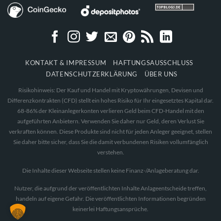
KONTAKT & IMPRESSUM
HAFTUNGSAUSSCHLUSS
DATENSCHUTZERKLÄRUNG
ÜBER UNS
Risikohinweis: Der Kauf und Handel mit Kryptowährungen, Devisen und
Differenzkontrakten (CFD) stellt ein hohes Risiko für Ihr eingesetztes Kapital dar.
68-86% der Kleinanlegerkonten verlieren Geld beim CFD-Handel mit den
aufgeführten Anbietern. Verwenden Sie daher nur Geld, deren Verlust Sie
verkraften können. Diese Produkte sind nicht für jeden Anleger geeignet, stellen
Sie daher bitte sicher, dass Sie die damit verbundenen Risiken vollumfänglich
verstehen.
Die Inhalte dieser Webseite stellen keine Finanz-/Anlageberatung dar.
Nutzer, die aufgrund der veröffentlichten Inhalte Anlageentscheide treffen,
handeln auf eigene Gefahr. Die veröffentlichten Informationen begründen
keinerlei Haftungsansprüche.